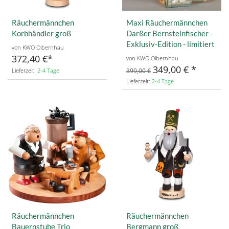
Räuchermännchen
Maxi Räuchermännchen
Korbhändler groß
Darßer Bernsteinfischer -
Exklusiv-Edition - limitiert
von KWO Olbernhau
372,40 €
von KWO Olbernhau
349,00 €
Lieferzeit:
2-4 Tage
399,00 €
Lieferzeit:
2-4 Tage
Räuchermännchen
Räuchermännchen
Bauernstube Trio
Bergmann groß