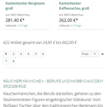
Kantenhocker Bergmann
Kantenhocker
groß
Kaffeesachse, groß
von KWO Olbernhau
von KWO Olbernhau
281,40 €
262,00 €
Lieferzeit:
2-4 Tage
Lieferzeit:
2-4 Tage
622
Artikel gesamt von
24,95 €
bis
662,00 €
1
2
3
4
5
6
7
RÄUCHERMÄNNCHEN – BERUFE UND HOBBYS AUS DEM
ERZGEBIRGE
Räuchermännchen, die Berufe darstellen, gehören zu den
faszinierendsten Figuren erzgebirgischer Volkskunst. Vom
fleißigen Tischler über den traditionsreichen Bergmann bis