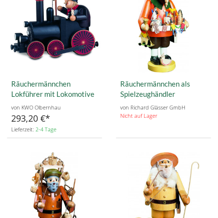
Räuchermännchen
Räuchermännchen als
Lokführer mit Lokomotive
Spielzeughändler
von KWO Olbernhau
von Richard Glässer GmbH
Nicht auf Lager
293,20 €
Lieferzeit:
2-4 Tage