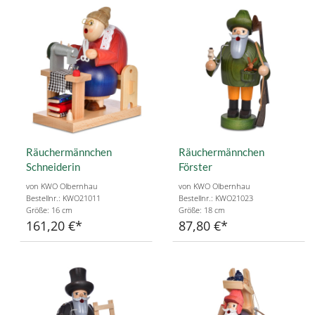
Räuchermännchen
Räuchermännchen
Schneiderin
Förster
von KWO Olbernhau
von KWO Olbernhau
Bestellnr.: KWO21011
Bestellnr.: KWO21023
Größe: 16 cm
Größe: 18 cm
161,20 €
87,80 €