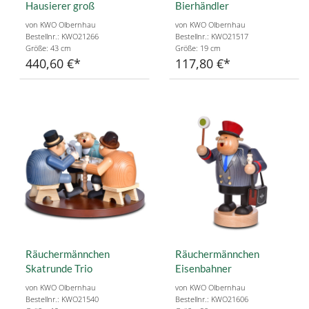
Hausierer groß
Bierhändler
von KWO Olbernhau
von KWO Olbernhau
Bestellnr.: KWO21266
Bestellnr.: KWO21517
Größe: 43 cm
Größe: 19 cm
440,60 €
117,80 €
Räuchermännchen
Räuchermännchen
Skatrunde Trio
Eisenbahner
von KWO Olbernhau
von KWO Olbernhau
Bestellnr.: KWO21540
Bestellnr.: KWO21606