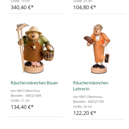
Größe: 19 cm
Größe: 20 cm
340,40 €
104,80 €
Räuchermännchen Bauer
Räuchermännchen
Lehrerin
von KWO Olbernhau
Bestellnr.: KWO21684
von KWO Olbernhau
Größe: 21 cm
Bestellnr.: KWO21709
134,40 €
Größe: 26 cm
122,20 €