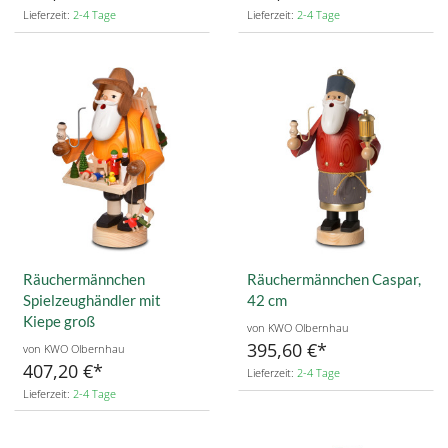
Lieferzeit:
2-4 Tage
Lieferzeit:
2-4 Tage
Räuchermännchen
Räuchermännchen Caspar,
Spielzeughändler mit
42 cm
Kiepe groß
von KWO Olbernhau
395,60 €
von KWO Olbernhau
407,20 €
Lieferzeit:
2-4 Tage
Lieferzeit:
2-4 Tage