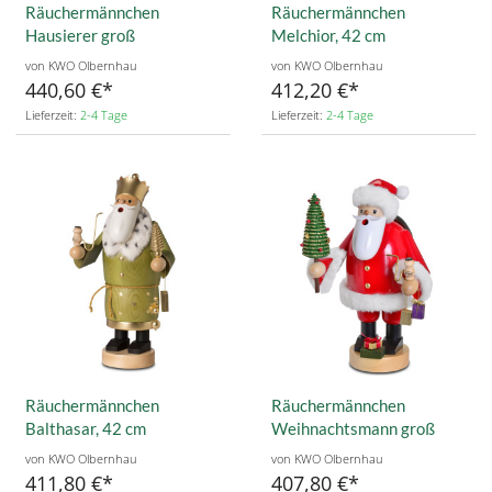
Räuchermännchen
Räuchermännchen
Hausierer groß
Melchior, 42 cm
von KWO Olbernhau
von KWO Olbernhau
440,60 €
412,20 €
Lieferzeit:
2-4 Tage
Lieferzeit:
2-4 Tage
Räuchermännchen
Räuchermännchen
Balthasar, 42 cm
Weihnachtsmann groß
von KWO Olbernhau
von KWO Olbernhau
411,80 €
407,80 €