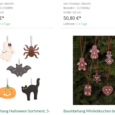
ian Ulbricht
von Christian Ulbricht
: CU100895
Bestellnr.: CU100362
 cm
Größe: 6,0 cm
€
50,80 €
2-4 Tage
Lieferzeit:
2-4 Tage
ang Halloween Sortiment, 5-
Baumbehang Minilebkuchen br