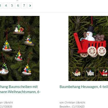
3
4
5
6
7
hang Baumscheiben mit
Baumbehang Heuwagen, 4-teil
mann Weihnachtsmann, 6-
ian Ulbricht
von Christian Ulbricht
: CU100839
Bestellnr.: CU100420