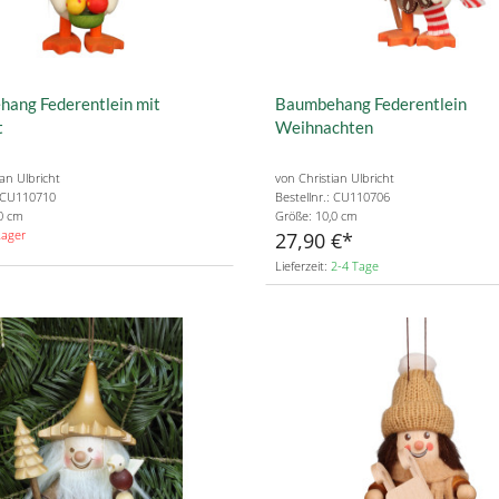
ang Federentlein mit
Baumbehang Federentlein
t
Weihnachten
ian Ulbricht
von Christian Ulbricht
: CU110710
Bestellnr.: CU110706
0 cm
Größe: 10,0 cm
Lager
27,90 €
Lieferzeit:
2-4 Tage