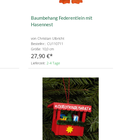
Baumbehang Federentlein mit
Hasennest
von Christian Ulbricht
Bestellnr.: CU110711
Größe: 10,0 cm
27,90 €
Lieferzeit:
2-4 Tage