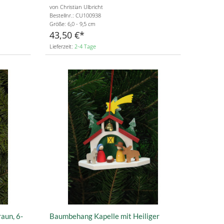
von Christian Ulbricht
Bestellnr.: CU100938
Größe: 6,0 - 9,5 cm
43,50 €
Lieferzeit:
2-4 Tage
aun, 6-
Baumbehang Kapelle mit Heiliger