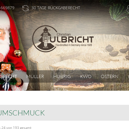
-669879
30 TAGE RÜCKGABERECHT
LBRICHT
MÜLLER
HUBRIG
KWO
OSTERN
UMSCHMUCK
is 24 von 193 gesamt