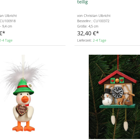
teilig
ian Ulbricht
von Christian Ulbricht
: CU100918
Bestellnr.: CU100372
 - 9,4 cm
Größe: 4,5 cm
€
32,40 €
2-4 Tage
Lieferzeit:
2-4 Tage