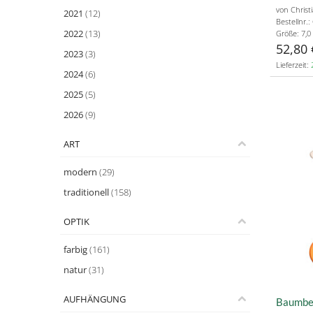
von Christ
2021
(12)
Bestellnr.
2022
(13)
Größe: 7,0
52,80 
2023
(3)
Lieferzeit:
2024
(6)
2025
(5)
2026
(9)
ART
modern
(29)
traditionell
(158)
OPTIK
farbig
(161)
natur
(31)
AUFHÄNGUNG
Baumbeh