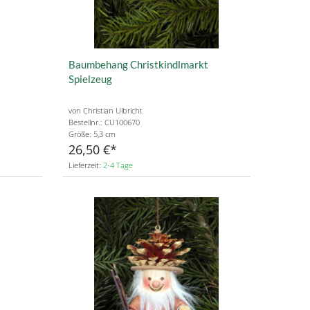
Baumbehang Christkindlmarkt
Spielzeug
von Christian Ulbricht
Bestellnr.: CU100670
Größe: 5,3 cm
26,50 €
Lieferzeit:
2-4 Tage