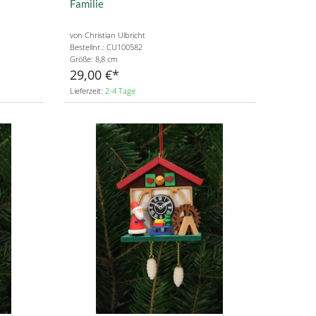
Familie
von Christian Ulbricht
Bestellnr.: CU100582
Größe: 8,8 cm
29,00 €
Lieferzeit:
2-4 Tage