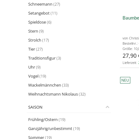
Schneemann
(27)
Setangebot
(11)
Baumbeh
Spieldose
(6)
Stern
(9)
von Christ
Strolch
(17)
Bestellnr.
Tier
(27)
Größe: 10,
27,90 
Traditionsfigur
(3)
Lieferzeit:
Uhr
(9)
Vogel
(19)
NEU
Wackelmännchen
(33)
Weihnachtsmann Nikolaus
(32)
SAISON
Frühling/Ostern
(19)
Ganzjährig/unbestimmt
(19)
Sommer
(19)