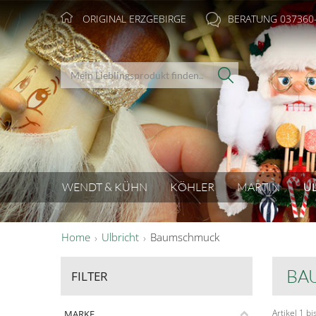
ORIGINAL ERZGEBIRGE
BERATUNG 037360
WENDT & KÜHN
KÖHLER
MARTIN
U
Home
Ulbricht
Baumschmuck
BA
FILTER
Artikel 1 b
MARKE