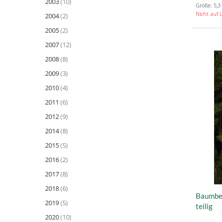
2003
(10)
Größe: 5,3
Nicht auf 
2004
(2)
2005
(2)
2007
(12)
2008
(8)
2009
(3)
2010
(4)
2011
(6)
2012
(9)
2014
(8)
2015
(5)
2016
(2)
2017
(8)
2018
(6)
Baumbeh
2019
(5)
teilig
2020
(10)