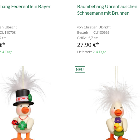
ang Federentlein Bayer
Baumbehang Uhrenhäuschen
Schneemann mit Brunnen
ian Ulbricht
von Christian Ulbricht
: CU110708
Bestellnr.: CU100565
0 cm
Größe: 6,7 cm
€
27,90 €
2-4 Tage
Lieferzeit:
2-4 Tage
NEU