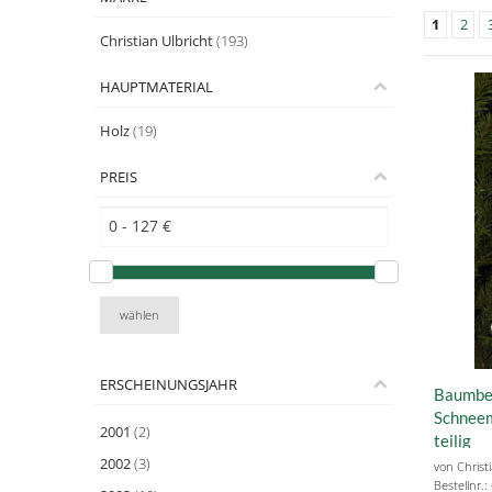
1
2
Christian Ulbricht
(193)
HAUPTMATERIAL
Holz
(19)
PREIS
wählen
ERSCHEINUNGSJAHR
Baumbe
Schnee
2001
(2)
teilig
2002
(3)
von Christ
Bestellnr.