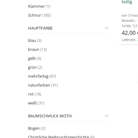
teilig
Klammer
(1)
Schnur
(185)
von Christ
Bestellnr.
Größe: 5,3
HAUPTFARBE
42,00 
Lieferzeit:
blau
(3)
braun
(13)
gelb
(6)
grün
(2)
mehrfarbig
(87)
naturfarben
(31)
rot
(18)
weiß
(31)
BAUMSCHMUCK MOTIV
Bogen
(2)
Christliche Weihnachtsgeschichte
(6)