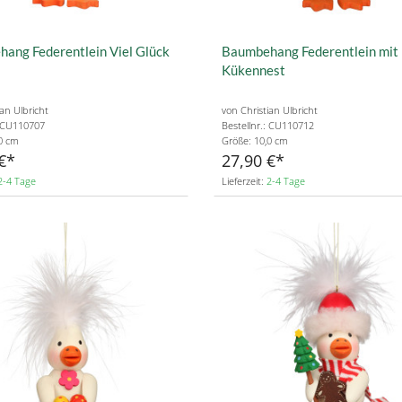
ang Federentlein Viel Glück
Baumbehang Federentlein mit
Kükennest
ian Ulbricht
von Christian Ulbricht
: CU110707
Bestellnr.: CU110712
0 cm
Größe: 10,0 cm
€
27,90 €
2-4 Tage
Lieferzeit:
2-4 Tage