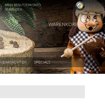
MEIN BENUTZERKONTO
ANMELDEN
WARENKORB (
0
)
WEIHNACHTEN
SPECIALS