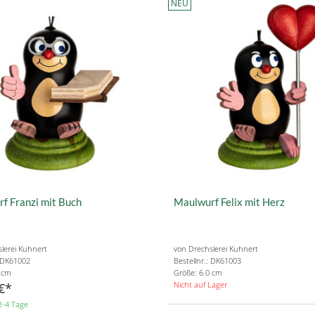
NEU
f Franzi mit Buch
Maulwurf Felix mit Herz
lerei Kuhnert
von Drechslerei Kuhnert
: DK61002
Bestellnr.: DK61003
0 cm
Größe: 6.0 cm
Nicht auf Lager
€
2-4 Tage