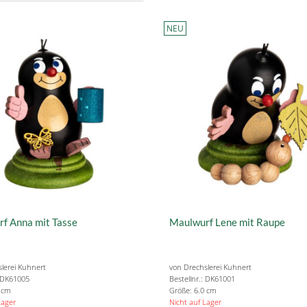
NEU
f Anna mit Tasse
Maulwurf Lene mit Raupe
lerei Kuhnert
von Drechslerei Kuhnert
: DK61005
Bestellnr.: DK61001
0 cm
Größe: 6.0 cm
Lager
Nicht auf Lager