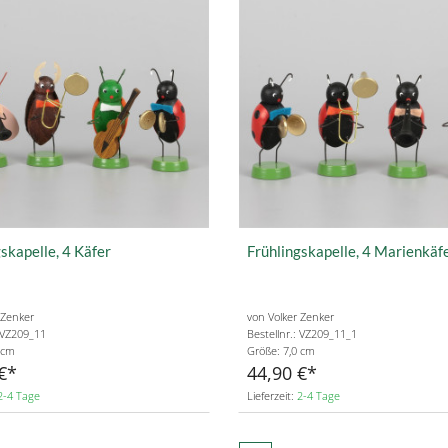
skapelle, 4 Käfer
Frühlingskapelle, 4 Marienkäf
 Zenker
von Volker Zenker
: VZ209_11
Bestellnr.: VZ209_11_1
 cm
Größe: 7,0 cm
€
44,90 €
2-4 Tage
Lieferzeit:
2-4 Tage