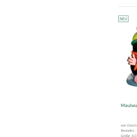
NEU
Maulwur
von Drechs
Bestellnr.
Größe: 6.