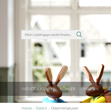
ORIGINAL ERZGEBIRGE
BERATUNG 037360
WENDT & KÜHN
KÖHLER
MARTIN
U
Home
Ostern
Osterminiaturen