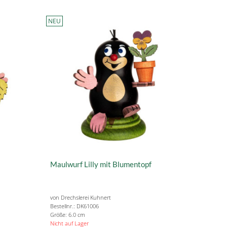
NEU
Maulwurf Lilly mit Blumentopf
von Drechslerei Kuhnert
Bestellnr.: DK61006
Größe: 6.0 cm
Nicht auf Lager