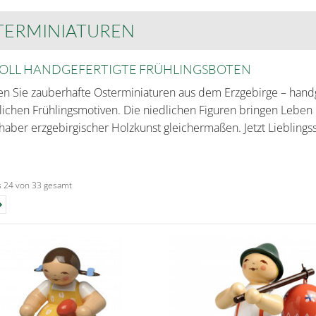
TERMINIATUREN
VOLL HANDGEFERTIGTE FRÜHLINGSBOTEN
n Sie zauberhafte Osterminiaturen aus dem Erzgebirge – handge
lichen Frühlingsmotiven. Die niedlichen Figuren bringen Lebe
haber erzgebirgischer Holzkunst gleichermaßen. Jetzt Liebling
is 24 von 33 gesamt