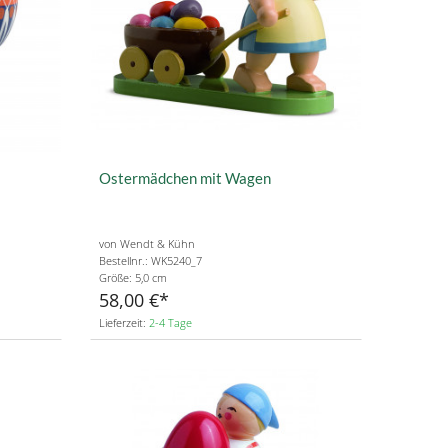
Ostermädchen mit Wagen
von Wendt & Kühn
Bestellnr.: WK5240_7
Größe: 5,0 cm
58,00 €
Lieferzeit:
2-4 Tage