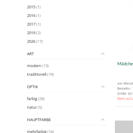
2015
(1)
2016
(1)
2017
(1)
2019
(2)
2026
(17)
ART
Mädchen
modern
(13)
traditionell
(19)
von Wend
OPTIK
Bestellnr.
Größe: 6,0
farbig
(28)
Nicht auf 
natur
(5)
HAUPTFARBE
mehrfarbig
(16)