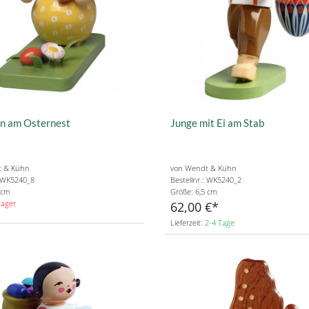
n am Osternest
Junge mit Ei am Stab
t & Kühn
von Wendt & Kühn
: WK5240_8
Bestellnr.: WK5240_2
 cm
Größe: 6,5 cm
Lager
62,00 €
Lieferzeit:
2-4 Tage