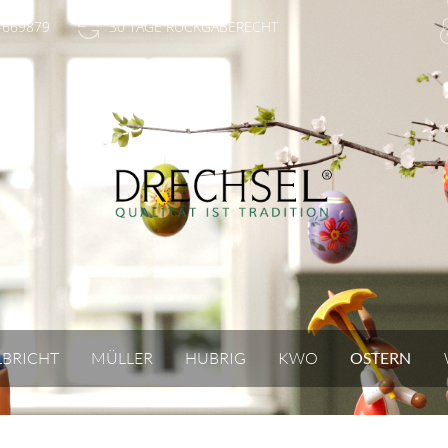
-669879
30 TAGE RÜCKGABERECHT
LBRICHT
MÜLLER
HUBRIG
KWO
OSTERN