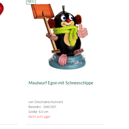
NEU
Maulwurf Egon mit Schneeschippe
von Drechslerei Kuhnert
Bestellnr.: DK61007
Größe: 6.0 cm
Nicht auf Lager