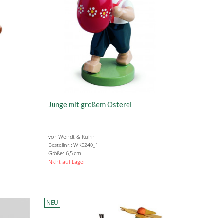
Junge mit großem Osterei
von Wendt & Kühn
Bestellnr.: WK5240_1
Größe: 6,5 cm
Nicht auf Lager
NEU