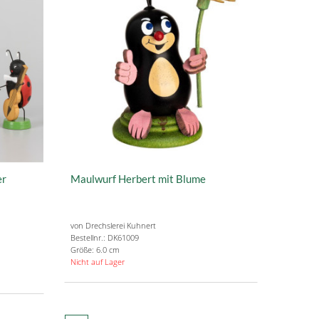
er
Maulwurf Herbert mit Blume
von Drechslerei Kuhnert
Bestellnr.: DK61009
Größe: 6.0 cm
Nicht auf Lager