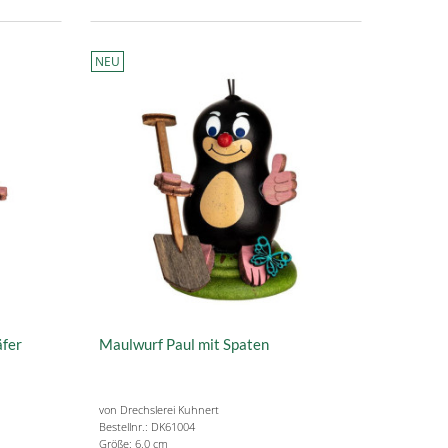
NEU
äfer
Maulwurf Paul mit Spaten
von Drechslerei Kuhnert
Bestellnr.: DK61004
Größe: 6.0 cm