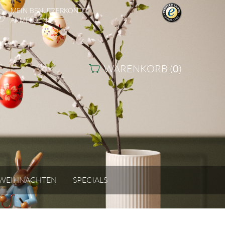
MEIN BENUTZERKONTO
ANMELDEN
WARENKORB (
0
)
WEIHNACHTEN
SPECIALS