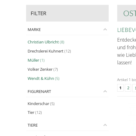
OS
FILTER
LIEBE
MARKE
Entdecke
Christian Ulbricht
(8)
und fröh
Drechslerei Kuhnert
(12)
wie Lieb
Müller
(1)
lassen!
Volker Zenker
(7)
Wendt & Kühn
(5)
Artikel 1 b
1
2
FIGURENART
Kinderschar
(5)
Tier
(12)
TIERE