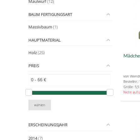
Maulwurf
(12)
BAUM FERTIGUNGSART
Massivbaum
(1)
HAUPTMATERIAL
Holz
(25)
Mädche
PREIS
von Wend
Bestellnr.
Größe: 5,5
Nicht auf 
wählen
ERSCHEINUNGSJAHR
2014
(7)