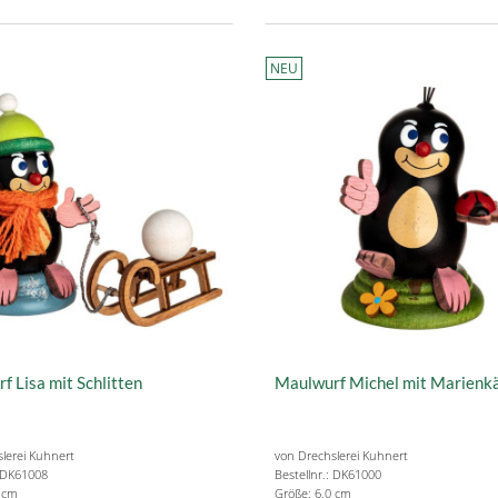
NEU
f Lisa mit Schlitten
Maulwurf Michel mit Marienk
lerei Kuhnert
von Drechslerei Kuhnert
: DK61008
Bestellnr.: DK61000
0 cm
Größe: 6.0 cm