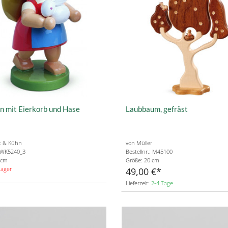
 mit Eierkorb und Hase
Laubbaum, gefräst
t & Kühn
von Müller
: WK5240_3
Bestellnr.: M45100
 cm
Größe: 20 cm
Lager
49,00 €
Lieferzeit:
2-4 Tage