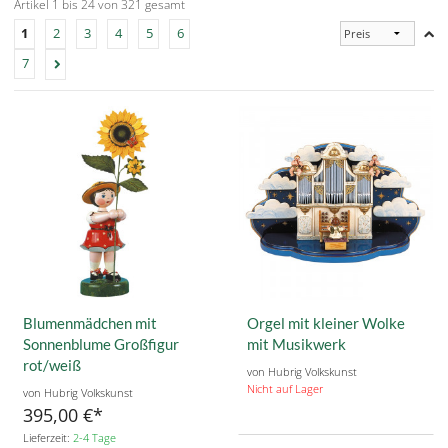
Artikel 1 bis 24 von 321 gesamt
1
2
3
4
5
6
7
Blumenmädchen mit
Orgel mit kleiner Wolke
Sonnenblume Großfigur
mit Musikwerk
rot/weiß
von Hubrig Volkskunst
Nicht auf Lager
von Hubrig Volkskunst
395,00 €
Lieferzeit:
2-4 Tage