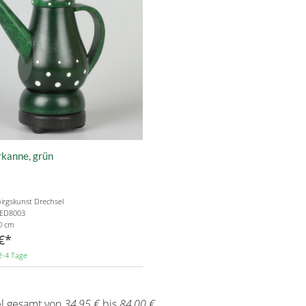
kanne, grün
irgskunst Drechsel
: ED8003
0 cm
€
2-4 Tage
el gesamt von
34,95 €
bis
84,00 €