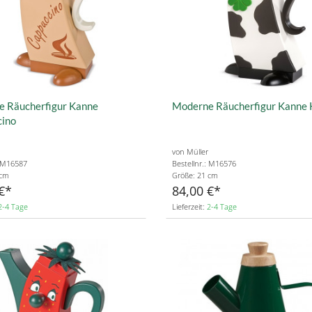
 Räucherfigur Kanne
Moderne Räucherfigur Kanne 
cino
von Müller
: M16587
Bestellnr.: M16576
 cm
Größe: 21 cm
€
84,00 €
2-4 Tage
Lieferzeit:
2-4 Tage