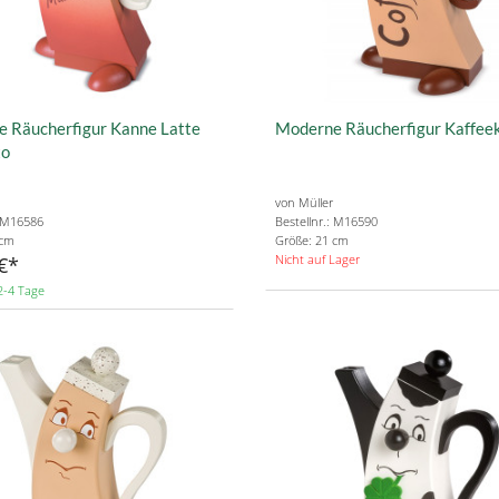
 Räucherfigur Kanne Latte
Moderne Räucherfigur Kaffee
to
von Müller
: M16586
Bestellnr.: M16590
 cm
Größe: 21 cm
Nicht auf Lager
€
2-4 Tage