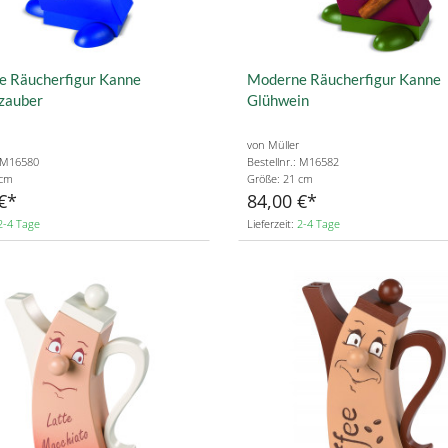
 Räucherfigur Kanne
Moderne Räucherfigur Kanne
zauber
Glühwein
von Müller
: M16580
Bestellnr.: M16582
 cm
Größe: 21 cm
€
84,00 €
2-4 Tage
Lieferzeit:
2-4 Tage