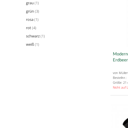
grau
(1)
grün
(3)
rosa
(1)
rot
(4)
schwarz
(1)
weiß
(1)
Moderne
Erdbee
von Müller
Bestellnr.
Größe: 21
Nicht auf 