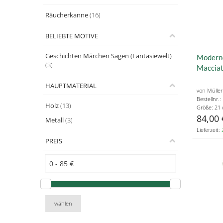
Räucherkanne
(16)
BELIEBTE MOTIVE
Geschichten Märchen Sagen (Fantasiewelt)
Moderne
(3)
Maccia
HAUPTMATERIAL
von Müller
Bestellnr.
Holz
(13)
Größe: 21
84,00 
Metall
(3)
Lieferzeit:
PREIS
wählen