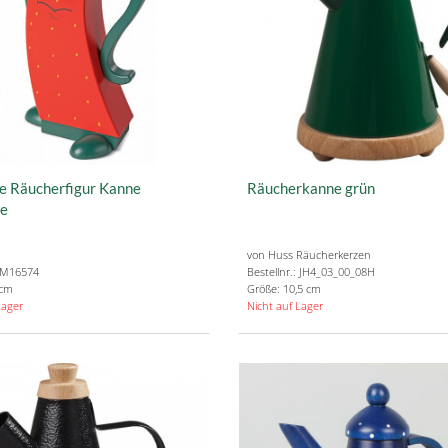
 Räucherfigur Kanne
Räucherkanne grün
re
von Huss Räucherkerzen
: M16574
Bestellnr.: JH4_03_00_08H
 cm
Größe: 10,5 cm
Lager
Nicht auf Lager