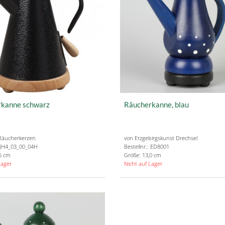
rkanne schwarz
Räucherkanne, blau
Räucherkerzen
von Erzgebirgskunst Drechsel
: JH4_03_00_04H
Bestellnr.: ED8001
5 cm
Größe: 13,0 cm
Lager
Nicht auf Lager