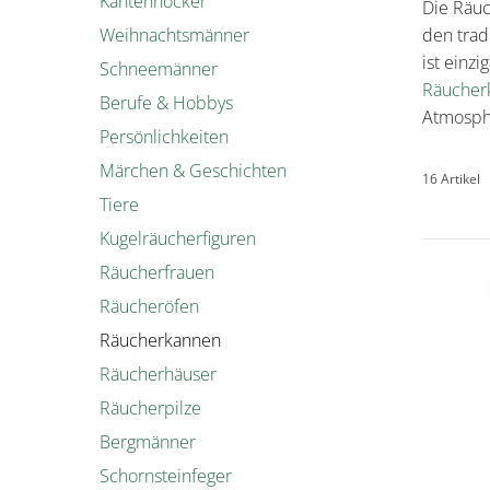
Kantenhocker
Die Räu
Weihnachtsmänner
den trad
ist einz
Schneemänner
Räucher
Berufe & Hobbys
Atmosphä
Persönlichkeiten
Märchen & Geschichten
16 Artikel
Tiere
Kugelräucherfiguren
Räucherfrauen
Räucheröfen
Räucherkannen
Räucherhäuser
Räucherpilze
Bergmänner
Schornsteinfeger