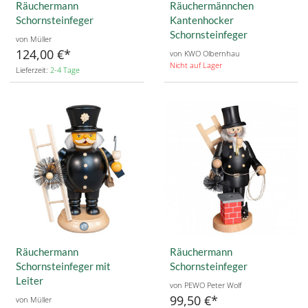
Räuchermann
Räuchermännchen
Schornsteinfeger
Kantenhocker
Schornsteinfeger
von Müller
124,00 €
von KWO Olbernhau
Nicht auf Lager
Lieferzeit:
2-4 Tage
Räuchermann
Räuchermann
Schornsteinfeger mit
Schornsteinfeger
Leiter
von PEWO Peter Wolf
99,50 €
von Müller