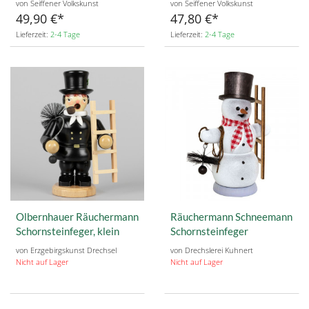
von Seiffener Volkskunst
von Seiffener Volkskunst
49,90 €
47,80 €
Lieferzeit:
2-4 Tage
Lieferzeit:
2-4 Tage
Olbernhauer Räuchermann
Räuchermann Schneemann
Schornsteinfeger, klein
Schornsteinfeger
von Erzgebirgskunst Drechsel
von Drechslerei Kuhnert
Nicht auf Lager
Nicht auf Lager