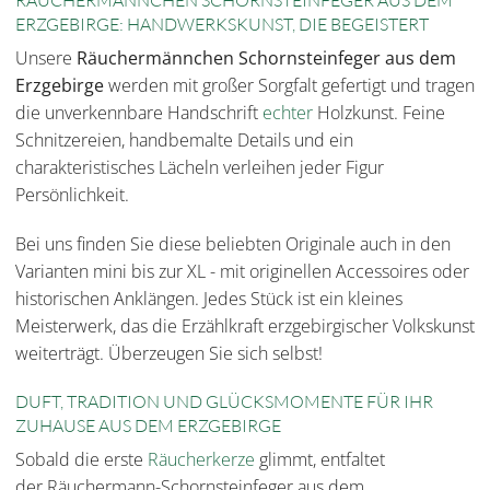
RÄUCHERMÄNNCHEN SCHORNSTEINFEGER AUS DEM
ERZGEBIRGE
:
HANDWERKSKUNST, DIE BEGEISTERT
Unsere
Räuchermännchen Schornsteinfeger aus dem
Erzgebirge
werden mit großer Sorgfalt gefertigt und tragen
die unverkennbare Handschrift
echter
Holzkunst. Feine
Schnitzereien, handbemalte Details und ein
charakteristisches Lächeln verleihen jeder Figur
Persönlichkeit.
Bei uns finden Sie diese beliebten Originale auch in den
Varianten mini bis zur XL - mit originellen Accessoires oder
historischen Anklängen. Jedes Stück ist ein kleines
Meisterwerk, das die Erzählkraft erzgebirgischer Volkskunst
weiterträgt. Überzeugen Sie sich selbst!
DUFT, TRADITION UND GLÜCKSMOMENTE FÜR IHR
ZUHAUSE AUS DEM ERZGEBIRGE
Sobald die erste
Räucherkerze
glimmt, entfaltet
der
Räuchermann-Schornsteinfeger aus dem