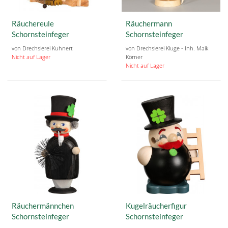
Räuchereule
Räuchermann
Schornsteinfeger
Schornsteinfeger
von Drechslerei Kuhnert
von Drechslerei Kluge - Inh. Maik
Nicht auf Lager
Körner
Nicht auf Lager
Räuchermännchen
Kugelräucherfigur
Schornsteinfeger
Schornsteinfeger