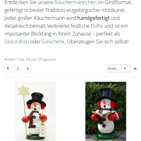
Entdecken Sie unsere
Räuchermännchen
im Großformat,
gefertigt in bester Tradition erzgebirgischer Holzkunst.
Jeder großer Räuchermann wird
handgefertigt
und
detailreich bemalt, verbreitet festliche
Düfte
und ist ein
imposanter Blickfang in Ihrem Zuhause – perfekt als
Dekoration
oder
Geschenk
. Überzeugen Sie sich selbst!
Artikel 1 bis 24 von 26 gesamt
1
2