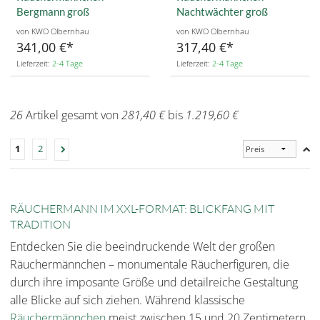
Bergmann groß
Nachtwächter groß
von KWO Olbernhau
von KWO Olbernhau
341,00 €
317,40 €
Lieferzeit:
2-4 Tage
Lieferzeit:
2-4 Tage
26
Artikel gesamt von
281,40 €
bis
1.219,60 €
1
2
RÄUCHERMANN IM XXL-FORMAT: BLICKFANG MIT
TRADITION
Entdecken Sie die beeindruckende Welt der großen
Räuchermännchen – monumentale Räucherfiguren, die
durch ihre imposante Größe und detailreiche Gestaltung
alle Blicke auf sich ziehen. Während klassische
Räuchermännchen
meist zwischen 15 und 20 Zentimetern