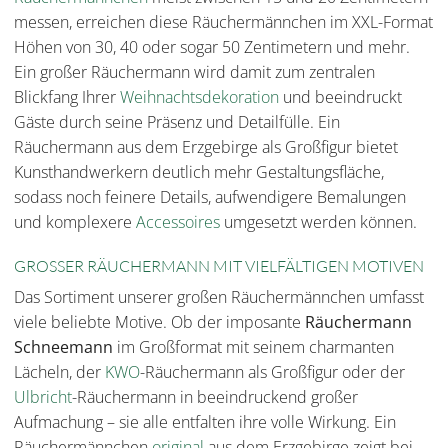
messen, erreichen diese Räuchermännchen im XXL-Format
Höhen von 30, 40 oder sogar 50 Zentimetern und mehr.
Ein großer Räuchermann wird damit zum zentralen
Blickfang Ihrer
Weihnachtsdekoration
und beeindruckt
Gäste durch seine Präsenz und Detailfülle. Ein
Räuchermann aus dem Erzgebirge als Großfigur bietet
Kunsthandwerkern deutlich mehr Gestaltungsfläche,
sodass noch feinere Details, aufwendigere Bemalungen
und komplexere
Accessoires
umgesetzt werden können.
GROSSER RÄUCHERMANN MIT VIELFÄLTIGEN MOTIVEN
Das Sortiment unserer großen Räuchermännchen umfasst
viele beliebte Motive. Ob der imposante
Räuchermann
Schneemann
im Großformat mit seinem charmanten
Lächeln, der
KWO
-Räuchermann als Großfigur oder der
Ulbricht
-Räuchermann in beeindruckend großer
Aufmachung – sie alle entfalten ihre volle Wirkung. Ein
Räuchermännchen
original
aus dem Erzgebirge zeigt bei