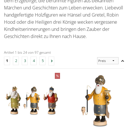
dem Erzgebirge, die berühmte Figuren aus bekannten
Märchen und Geschichten zum Leben erwecken. Liebevoll
handgefertigte Holzfiguren wie Hänsel und Gretel, Robin
Hood
oder die Heiligen drei Könige wecken vergessene
Kindheitserinnerungen und bringen den Zauber der
Geschichten direkt zu Ihnen nach Hause.
Artikel 1 bis 24 von 97 gesamt
1
2
3
4
5
%