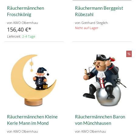
Räuchermännchen
Räuchermann Berggeist
Froschkönig
Rübezahl
von KWO Olbernhau
von Gotthard Steglich
Nicht auf Lager
156,40 €
Lieferzeit:
2-4 Tage
%
Räuchermännchen Kleine
Räuchermännchen Baron
Kerle Mann im Mond
von Münchhausen
von KWO Olbernhau
von KWO Olbernhau