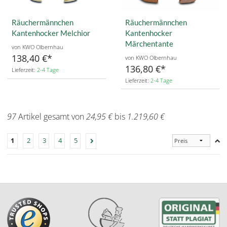
Räuchermännchen
Räuchermännchen
Kantenhocker Melchior
Kantenhocker
Märchentante
von KWO Olbernhau
138,40 €
von KWO Olbernhau
136,80 €
Lieferzeit:
2-4 Tage
Lieferzeit:
2-4 Tage
97
Artikel gesamt von
24,95 €
bis
1.219,60 €
1
2
3
4
5