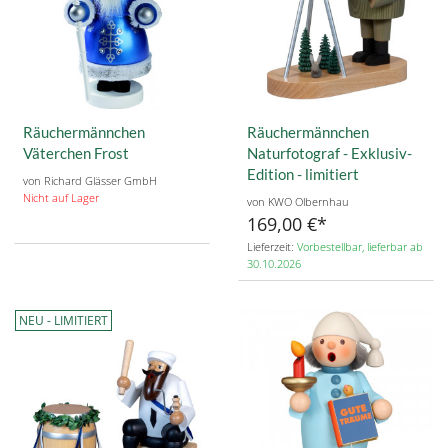
Räuchermännchen
Räuchermännchen
Väterchen Frost
Naturfotograf - Exklusiv-
Edition - limitiert
von Richard Glässer GmbH
Nicht auf Lager
von KWO Olbernhau
169,00 €
Lieferzeit:
Vorbestellbar, lieferbar ab
30.10.2026
NEU - LIMITIERT