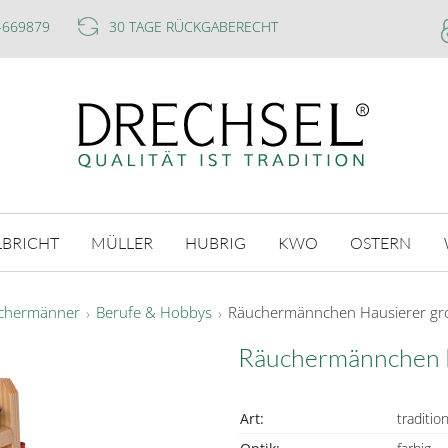
-669879
30 TAGE RÜCKGABERECHT
LBRICHT
MÜLLER
HUBRIG
KWO
OSTERN
chermänner
Berufe & Hobbys
Räuchermännchen Hausierer gr
Räuchermännchen 
Art:
tradition