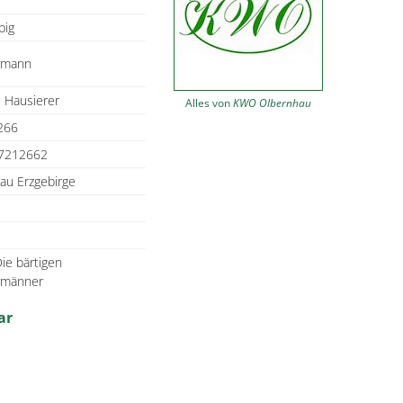
big
rmann
, Hausierer
Alles von
KWO Olbernhau
266
7212662
au Erzgebirge
ie bärtigen
rmänner
ar