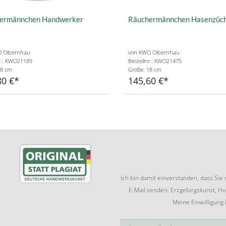
ermännchen Handwerker
Räuchermännchen Hasenzüch
 Olbernhau
von KWO Olbernhau
r.: KWO21189
Bestellnr.: KWO21475
18 cm
Größe: 18 cm
80 €
145,60 €
Ich bin damit einverstanden, dass Si
E-Mail senden: Erzgebirgskunst, Ho
Meine Einwilligung