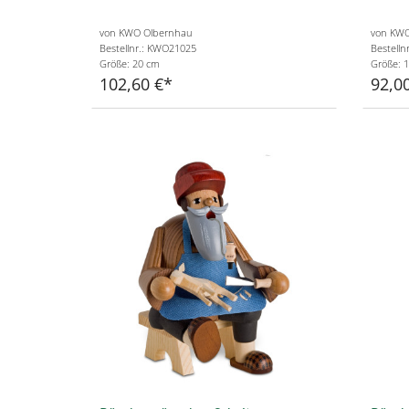
von KWO Olbernhau
von KWO
Bestellnr.: KWO21025
Bestelln
Größe: 20 cm
Größe: 
102,60 €
92,0