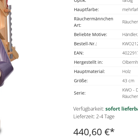
Optik:
farbig
Hauptfarbe:
mehrfar
Räuchermännchen
Räuche
Art:
Beliebte Motive:
Händler
Bestell-Nr.:
KWO21
EAN:
402291
Hergestellt in:
Olbernh
Hauptmaterial:
Holz
Größe:
43 cm
KWO - D
Serie:
Räuche
Verfügbarkeit:
sofort lieferb
Lieferzeit: 2-4 Tage
440,60 €