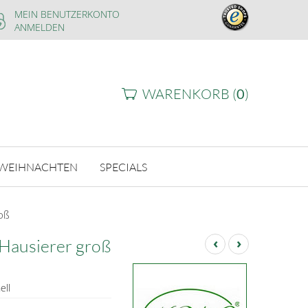
MEIN BENUTZERKONTO
ANMELDEN
WARENKORB (
0
)
WEIHNACHTEN
SPECIALS
oß
‹
›
Hausierer groß
ell