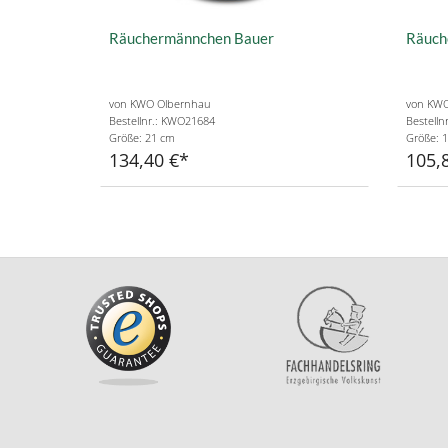
Räuchermännchen Bauer
Räuch
von KWO Olbernhau
von KWO
Bestellnr.: KWO21684
Bestelln
Größe: 21 cm
Größe: 
134,40 €
105,