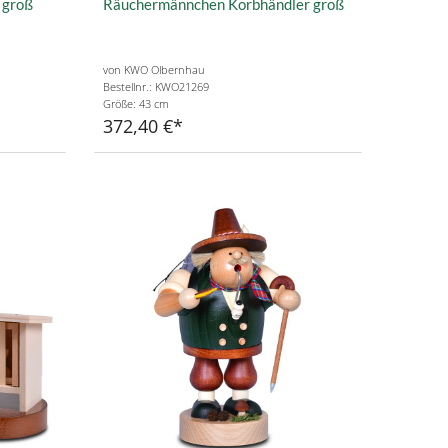
 groß
Räuchermännchen Korbhändler groß
von KWO Olbernhau
Bestellnr.: KWO21269
Größe: 43 cm
372,40 €