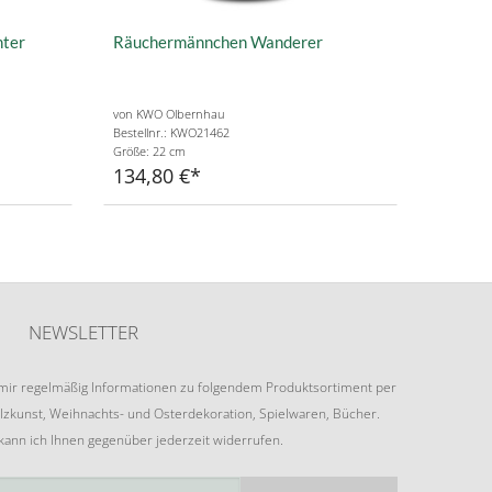
ter
Räuchermännchen Wanderer
von KWO Olbernhau
Bestellnr.: KWO21462
Größe: 22 cm
134,80 €
NEWSLETTER
e mir regelmäßig Informationen zu folgendem Produktsortiment per
lzkunst, Weihnachts- und Osterdekoration, Spielwaren, Bücher.
 kann ich Ihnen gegenüber jederzeit widerrufen.