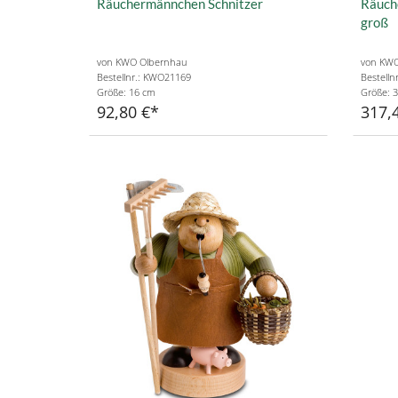
Räuchermännchen Schnitzer
Räuch
groß
von KWO Olbernhau
von KWO
Bestellnr.: KWO21169
Bestelln
Größe: 16 cm
Größe: 
92,80 €
317,