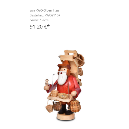
von KWO Olbernhau
Bestellnr.: KWO21167
Größe: 19 cm
91,20 €