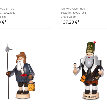
 Olbernhau
von KWO Olbernhau
r.: KWO21042
Bestellnr.: KWO21066
18 cm
Größe: 23 cm
0 €
137,20 €