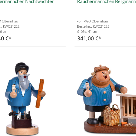
ermännchen Nachtwächter
Räuchermännchen Bergmann
 Olbernhau
von KWO Olbernhau
r.: KWO21222
Bestellnr.: KWO21225
36 cm
Größe: 41 cm
40 €
341,00 €