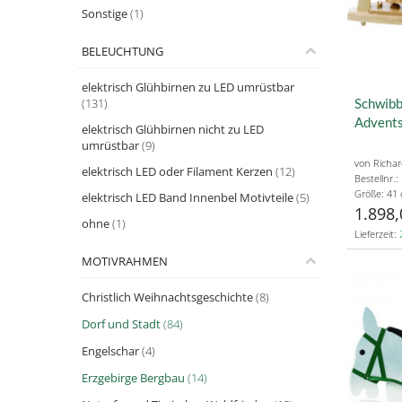
Sonstige
(1)
BELEUCHTUNG
elektrisch Glühbirnen zu LED umrüstbar
(131)
Schwibb
Advent
elektrisch Glühbirnen nicht zu LED
umrüstbar
(9)
von Richa
elektrisch LED oder Filament Kerzen
(12)
Bestellnr.
Größe: 41
elektrisch LED Band Innenbel Motivteile
(5)
1.898,
ohne
(1)
Lieferzeit:
MOTIVRAHMEN
Christlich Weihnachtsgeschichte
(8)
Dorf und Stadt
(84)
Engelschar
(4)
Erzgebirge Bergbau
(14)