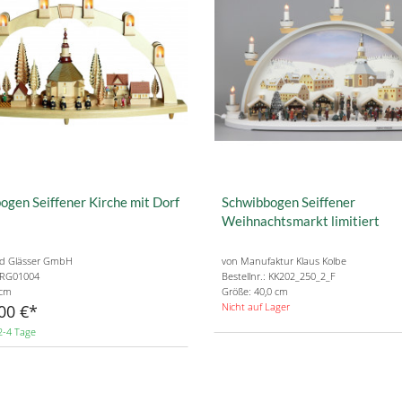
ogen Seiffener Kirche mit Dorf
Schwibbogen Seiffener
Weihnachtsmarkt limitiert
rd Glässer GmbH
von Manufaktur Klaus Kolbe
: RG01004
Bestellnr.: KK202_250_2_F
 cm
Größe: 40,0 cm
Nicht auf Lager
00 €
2-4 Tage