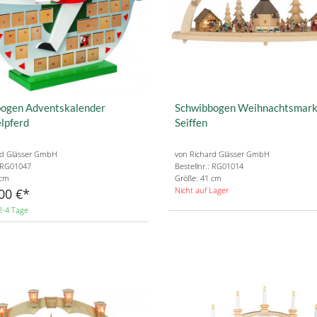
ogen Adventskalender
Schwibbogen Weihnachtsmarkt
lpferd
Seiffen
rd Glässer GmbH
von Richard Glässer GmbH
: RG01047
Bestellnr.: RG01014
 cm
Größe: 41 cm
Nicht auf Lager
00 €
2-4 Tage