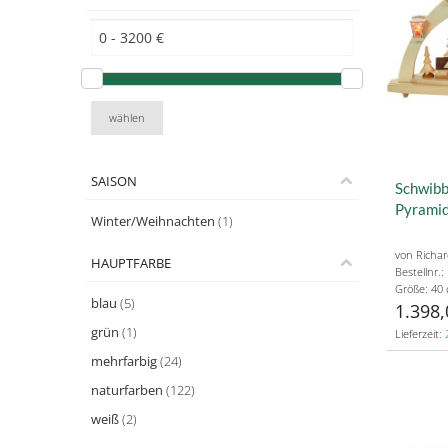
wählen
SAISON
Schwibb
Pyrami
Winter/Weihnachten
(1)
von Richa
HAUPTFARBE
Bestellnr.
Größe: 40
blau
(5)
1.398,
grün
(1)
Lieferzeit:
mehrfarbig
(24)
naturfarben
(122)
weiß
(2)