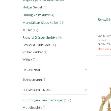
Holger Seidel
(4)
Hubrig Volkskunst
(4)
Schwibb
Manufaktur Klaus Kolbe
(21)
Müller
(12)
von Müller
Richard Glässer GmbH
(14)
Bestellnr.
Größe: 55
Schlick & Türk GbR
(80)
Nicht auf 
Volker Zenker
(1)
Weigla
(1)
FIGURENART
Schneemann
(1)
SCHWIBBOGEN ART
Rundbogen Leuchterbogen
(150)
Motivleuchte
(1)