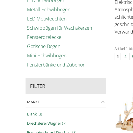
LED Schwibbögen
Elektris
Metall-Schwibbögen
Atmosphä
schlicht
LED Motivleuchten
geschnit
Schwibbögen für Wachskerzen
Verwande
Fensterdreiecke
Gotische Bögen
Artikel 1 b
Mini-Schwibbögen
1
2
Fensterbänke und Zubehör
FILTER
MARKE
Blank
(3)
Drechslerei Wagner
(7)
Erzgebirgskunst Drechsel
(8)