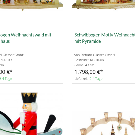
ogen Weihnachtswald mit
Schwibbogen Motiv Weihnach
shaus
mit Pyramide
rd Glässer GmbH
von Richard Glässer GmbH
: RG01009
Bestellnr.: RG01008
 cm
Größe: 43 cm
00 €
1.798,00 €
2-4 Tage
Lieferzeit:
2-4 Tage