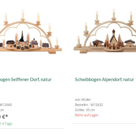
ogen Seiffener Dorf, natur
Schwibbogen Alpendorf, natur
von Müller
: M12660
Bestellnr.: M12632
 cm
Größe: 35 cm
Nicht auf Lager
 €
2-4 Tage