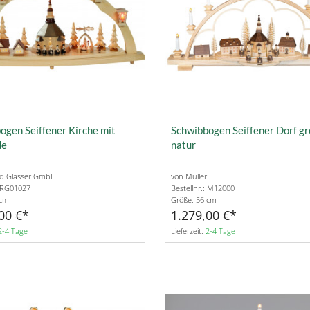
ogen Seiffener Kirche mit
Schwibbogen Seiffener Dorf g
de
natur
rd Glässer GmbH
von Müller
: RG01027
Bestellnr.: M12000
 cm
Größe: 56 cm
00 €
1.279,00 €
2-4 Tage
Lieferzeit:
2-4 Tage