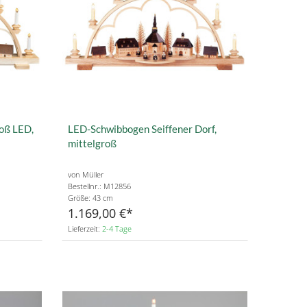
roß LED,
LED-Schwibbogen Seiffener Dorf,
mittelgroß
von Müller
Bestellnr.: M12856
Größe: 43 cm
1.169,00 €
Lieferzeit:
2-4 Tage