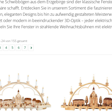
che Schwibbögen aus dem Erzgebirge sind der klassische Fenste
re schafft. Entdecken Sie in unserem Sortiment die faszinieren
en, eleganten Designs bis hin zu aufwendig gestalteten Meisterw
zt oder modern in beeindruckender 3D-Optik – jeder elektrisc
ln Sie Ihre Fenster in strahlende Weihnachtsbühnen mit elekt
is 24 von 155 gesamt
3
4
5
6
7