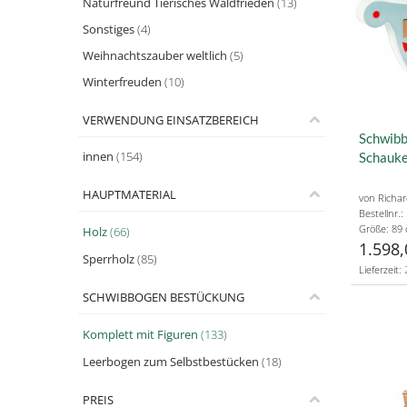
Naturfreund Tierisches Waldfrieden
(13)
Sonstiges
(4)
Weihnachtszauber weltlich
(5)
Winterfreuden
(10)
VERWENDUNG EINSATZBEREICH
Schwibb
innen
(154)
Schauke
HAUPTMATERIAL
von Richa
Bestellnr.
Größe: 89
Holz
(66)
1.598,
Sperrholz
(85)
Lieferzeit:
SCHWIBBOGEN BESTÜCKUNG
Komplett mit Figuren
(133)
Leerbogen zum Selbstbestücken
(18)
PREIS