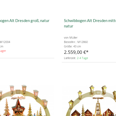
ogen Alt Dresden groß, natur
Schwibbogen Alt Dresden mitt
natur
von Müller
: M12004
Bestellnr.: M12860
 cm
Größe: 43 cm
Lager
2.559,00 €
Lieferzeit:
2-4 Tage