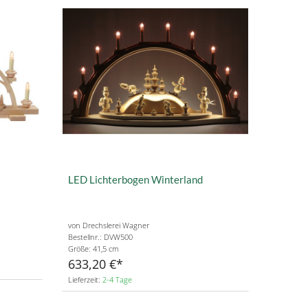
LED Lichterbogen Winterland
von Drechslerei Wagner
Bestellnr.: DVW500
Größe: 41,5 cm
633,20 €
Lieferzeit:
2-4 Tage