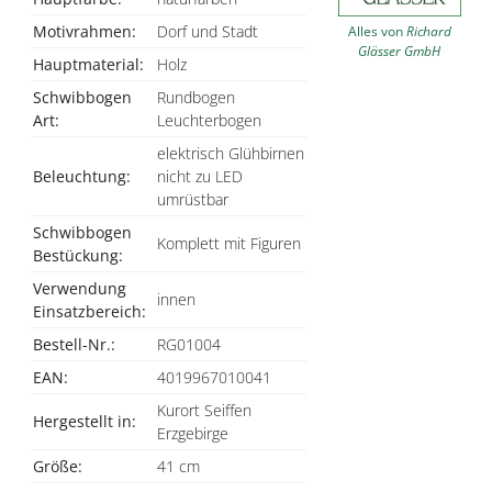
Motivrahmen:
Dorf und Stadt
Alles von
Richard
Glässer GmbH
Hauptmaterial:
Holz
Schwibbogen
Rundbogen
Art:
Leuchterbogen
elektrisch Glühbirnen
Beleuchtung:
nicht zu LED
umrüstbar
Schwibbogen
Komplett mit Figuren
Bestückung:
Verwendung
innen
Einsatzbereich:
Bestell-Nr.:
RG01004
EAN:
4019967010041
Kurort Seiffen
Hergestellt in:
Erzgebirge
Größe:
41 cm