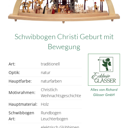
Schwibbogen Christi Geburt mit
Bewegung
Art:
traditionell
Optik:
natur
Hauptfarbe:
naturfarben
Christlich
Alles von
Richard
Motivrahmen:
Glässer GmbH
Weihnachtsgeschichte
Hauptmaterial:
Holz
Schwibbogen
Rundbogen
Art:
Leuchterbogen
elektrisch Glühbirnen