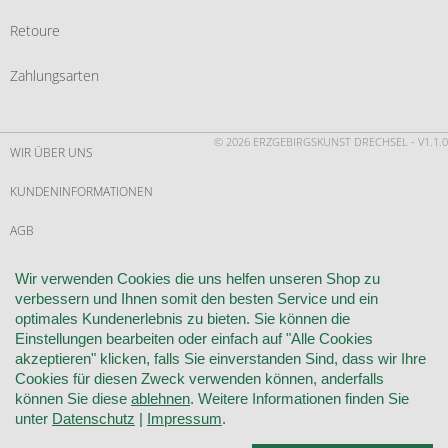
Retoure
Zahlungsarten
© 2026 ERZGEBIRGSKUNST DRECHSEL - V1.1.0
WIR ÜBER UNS
KUNDENINFORMATIONEN
AGB
WIDERRUF
Wir verwenden Cookies die uns helfen unseren Shop zu
verbessern und Ihnen somit den besten Service und ein
VERTRAG WIDERRUFEN
optimales Kundenerlebnis zu bieten. Sie können die
Einstellungen bearbeiten oder einfach auf "Alle Cookies
KONTAKT
akzeptieren" klicken, falls Sie einverstanden Sind, dass wir Ihre
Cookies für diesen Zweck verwenden können, anderfalls
DATENSCHUTZ
können Sie diese
ablehnen
. Weitere Informationen finden Sie
unter
Datenschutz
|
Impressum
.
COOKIE-EINSTELLUNGEN