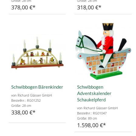
Größe: 28 cm
Größe: 28 cm
378,00 €
318,00 €
Schwibbogen Bärenkinder
Schwibbogen
Adventskalender
von Richard Glässer GmbH
Schaukelpferd
Bestellnr.: RG01252
Größe: 28 cm
von Richard Glässer GmbH
338,00 €
Bestellnr.: RG01047
Größe: 89 cm
1.598,00 €