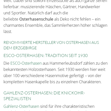
Welt. Dabei sind sowohl Einzelstücke als auch ganze Serien
lieferbar: musizierende Häschen, Gärtner, Handwerker
und Sportler. Natürlich darf auch die
beliebte
Osterhasenschule
als Deko nicht fehlen – ein
charmantes Ensemble, das Sammlerherzen höher schlagen
lässt.
RENOMMIERTE HERSTELLER VON OSTERHASEN AUS
DEM ERZGEBIRGE
ESCO-OSTERHASEN: TRADITION SEIT 1930
Die
ESCO-Osterhasen
aus Hammerleubsdorf zählen zu den
bekanntesten Holzosterhasen. Seit 1930 werden hier weit
über 100 verschiedene Hasenmotive gefertigt – von der
kompletten Hasenkapel
le bis zu einzelnen Charakteren.
GAHLENZ-OSTE
RHASEN: DIE KNICKOHR-
SPEZIALISTEN
Gahlenz-Osterhasen
sind für ihre charakteristischen