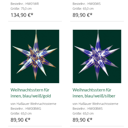
Bestellnr.: HW01WR
Bestellnr.: HW00WS
Größe: 75,0 cm
Größe: 65,0 cm
134,90 €
89,90 €
Weihnachtsstern für
Weihnachtsstern für
innen, blau/weiß/gold
innen, blau/weiß/silber
von Haßlauer Weihnachtssterne
von Haßlauer Weihnachtssterne
Bestellnr.: HW00BWG
Bestellnr.: HW00BWS
Größe: 65,0 cm
Größe: 65,0 cm
89,90 €
89,90 €