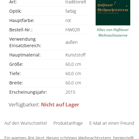
Art:
traditionell
Optik:
farbig
Hauptfarbe:
rot
Bestell-Nr.:
HW02R
Alles von
Haßlauer
Weihnachtssterne
Verwendung
außen
Einsatzbereich:
Hauptmaterial:
Kunststoff
Größe:
60,0 cm
Tiefe:
60,0 cm
Breite:
60,0 cm
Erscheinungsjahr:
2015
Verfügbarkeit:
Nicht auf Lager
Auf den Wunschzettel
Produktanfrage
E-Mail an einen Freund
Ein warmes Rot lässt diesen schönen Weihnachtsstern, hergestellt