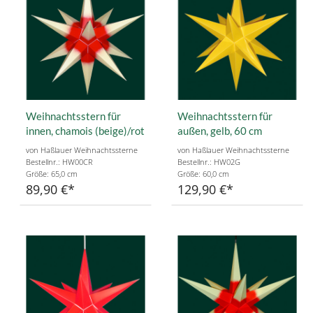
Weihnachtsstern für
Weihnachtsstern für
innen, chamois (beige)/rot
außen, gelb, 60 cm
von Haßlauer Weihnachtssterne
von Haßlauer Weihnachtssterne
Bestellnr.: HW00CR
Bestellnr.: HW02G
Größe: 65,0 cm
Größe: 60,0 cm
89,90 €
129,90 €