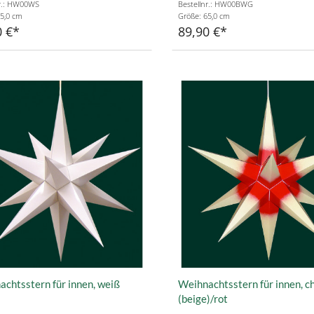
nr.: HW00WS
Bestellnr.: HW00BWG
5,0 cm
Größe: 65,0 cm
0 €
89,90 €
chtsstern für innen, weiß
Weihnachtsstern für innen, c
(beige)/rot