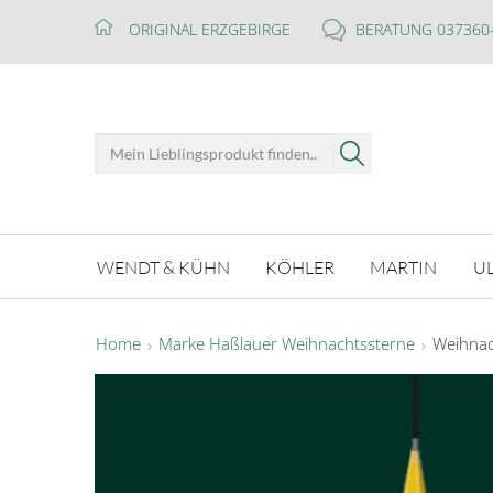
ORIGINAL ERZGEBIRGE
BERATUNG 037360
WENDT & KÜHN
KÖHLER
MARTIN
U
Home
Marke Haßlauer Weihnachtssterne
Weihnac