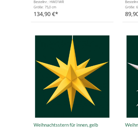
Bestellnr.: HW01WR
Bestell
Größe: 75,0 cm
Größe: 6
134,90 €
89,9
Weihnachtsstern für innen, gelb
Weihna