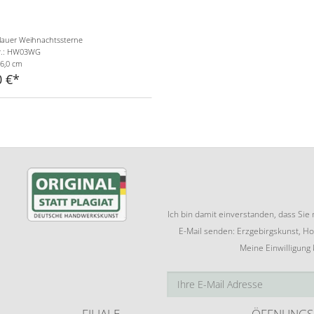
lauer Weihnachtssterne
nr.: HW03WG
6,0 cm
0 €
Ich bin damit einverstanden, dass Si
E-Mail senden: Erzgebirgskunst, Ho
Meine Einwilligung
FILIALE
ÖFFNUNGS