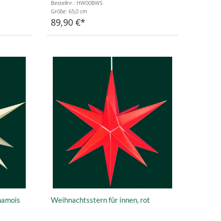
Bestellnr.: HW00BWS
Größe: 65,0 cm
89,90 €
hamois
Weihnachtsstern für innen, rot