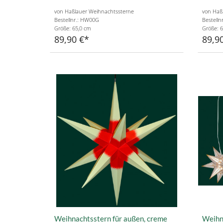
von Haßlauer Weihnachtssterne
von Haß
Bestellnr.: HW00G
Bestell
Größe: 65,0 cm
Größe: 6
89,90 €
89,9
Weihnachtsstern für außen, creme
Weihna