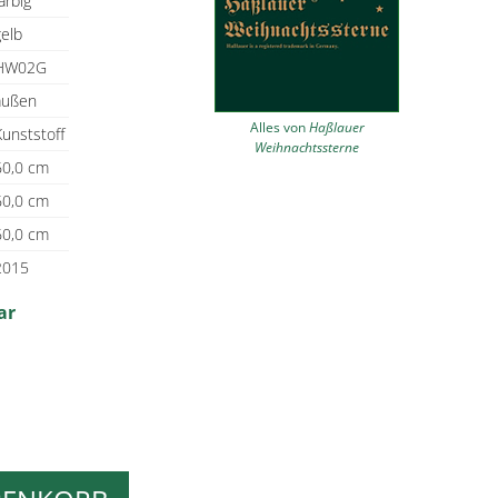
arbig
gelb
HW02G
außen
Alles von
Haßlauer
Kunststoff
Weihnachtssterne
60,0 cm
60,0 cm
60,0 cm
2015
ar