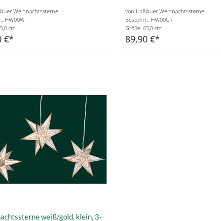
lauer Weihnachtssterne
von Haßlauer Weihnachtssterne
nr.: HW00W
Bestellnr.: HW00CR
5,0 cm
Größe: 65,0 cm
0 €
89,90 €
chtssterne weiß/gold, klein, 3-