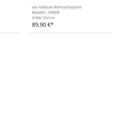
von Haßlauer Weihnachtssterne
Bestellnr.: HW00R
Größe: 65,0 cm
89,90 €