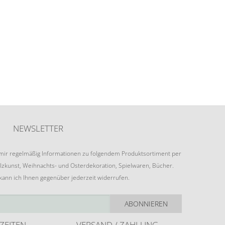
NEWSLETTER
e mir regelmäßig Informationen zu folgendem Produktsortiment per
lzkunst, Weihnachts- und Osterdekoration, Spielwaren, Bücher.
 kann ich Ihnen gegenüber jederzeit widerrufen.
ABONNIEREN
ZEITEN
VERSAND / ZAHLUNG