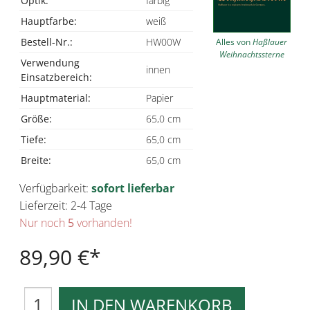
Optik:
farbig
Hauptfarbe:
weiß
Bestell-Nr.:
HW00W
Alles von
Haßlauer
Weihnachtssterne
Verwendung
innen
Einsatzbereich:
Hauptmaterial:
Papier
Größe:
65,0 cm
Tiefe:
65,0 cm
Breite:
65,0 cm
Verfügbarkeit:
sofort lieferbar
Lieferzeit: 2-4 Tage
Nur noch
5
vorhanden!
89,90 €
IN DEN WARENKORB