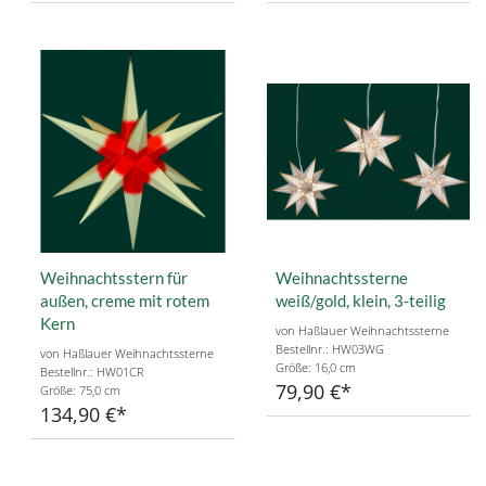
Weihnachtsstern für
Weihnachtssterne
außen, creme mit rotem
weiß/gold, klein, 3-teilig
Kern
von Haßlauer Weihnachtssterne
Bestellnr.: HW03WG
von Haßlauer Weihnachtssterne
Größe: 16,0 cm
Bestellnr.: HW01CR
79,90 €
Größe: 75,0 cm
134,90 €