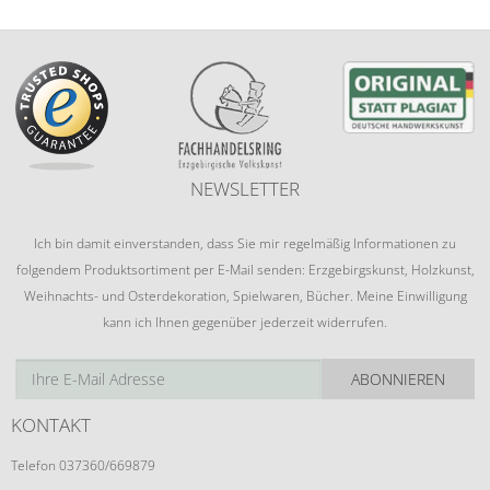
NEWSLETTER
Ich bin damit einverstanden, dass Sie mir regelmäßig Informationen zu
folgendem Produktsortiment per E-Mail senden: Erzgebirgskunst, Holzkunst,
Weihnachts- und Osterdekoration, Spielwaren, Bücher. Meine Einwilligung
kann ich Ihnen gegenüber jederzeit widerrufen.
ABONNIEREN
KONTAKT
Telefon 037360/669879