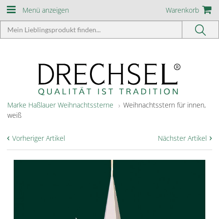
Menü anzeigen
Warenkorb
Marke Haßlauer Weihnachtssterne
Weihnachtsstern für innen,
weiß
‹
›
Vorheriger Artikel
Nächster Artikel