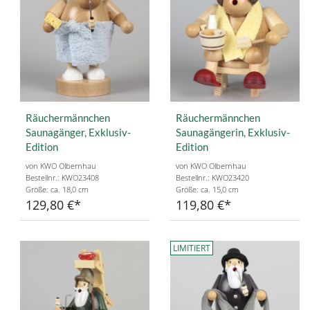
Räuchermännchen
Räuchermännchen
Saunagänger, Exklusiv-
Saunagängerin, Exklusiv-
Edition
Edition
von KWO Olbernhau
von KWO Olbernhau
Bestellnr.: KWO23408
Bestellnr.: KWO23420
Größe: ca. 18,0 cm
Größe: ca. 15,0 cm
129,80 €
119,80 €
LIMITIERT