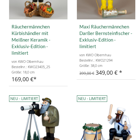
Räuchermännchen
Maxi Räuchermännchen
Kürbishändler mit
Darßer Bernsteinfischer -
Meißner Keramik -
Exklusiv-Edition -
Exklusiv-Edition -
limitiert
limitiert
von KWO Olbernhau
Bestellnr.: KWO21294
von KWO Olbernhau
Größe: 38,0 cm
Bestellnr.: KWO23405_25
349,00 €
Größe: 18,0 cm
399,00 €
169,00 €
NEU - LIMITIERT
NEU - LIMITIERT