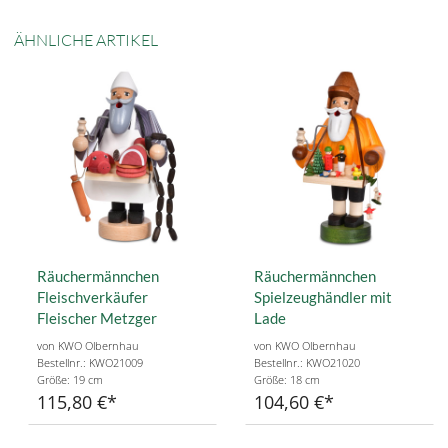
ÄHNLICHE ARTIKEL
Räuchermännchen
Räuchermännchen
Fleischverkäufer
Spielzeughändler mit
Fleischer Metzger
Lade
von KWO Olbernhau
von KWO Olbernhau
Bestellnr.: KWO21009
Bestellnr.: KWO21020
Größe: 19 cm
Größe: 18 cm
115,80 €
104,60 €