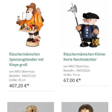
Räuchermännchen
Räuchermännchen Kleine
Spielzeughändler mit
Kerle Nachtwächter
Kiepe groß
von KWO Olbernhau
Bestellnr.: KWO25026
von KWO Olbernhau
Größe: 10 cm
Bestellnr.: KWO21220
67,00 €
Größe: 35 cm
407,20 €