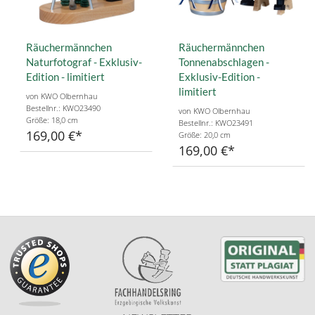
Räuchermännchen
Räuchermännchen
Naturfotograf - Exklusiv-
Tonnenabschlagen -
Edition - limitiert
Exklusiv-Edition -
limitiert
von KWO Olbernhau
Bestellnr.: KWO23490
von KWO Olbernhau
Größe: 18,0 cm
Bestellnr.: KWO23491
169,00 €
Größe: 20,0 cm
169,00 €