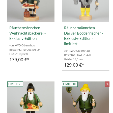
Räuchermännchen
Räuchermännchen
Weihnachtsbäckerei -
Darßer Boddenfischer -
Exklusiv-Edition
Exklusiv-Edition -
limitiert
von KWO Olbernhau
Bestellnr.: KWO23405_24
von KWO Olbernhau
Größe: 18,0 cm
Bestellnr.: KWO23470
179,00 €
Größe: 18,0 cm
129,00 €
LIMITIERT
LIMITIERT
%