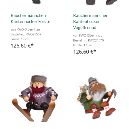
Räuchermännchen
Räuchermännchen
Kantenhocker Förster
Kantenhocker
Vogelfreund
von KWO Olbernhau
Bestellnr.: KWO21567
von KWO Olbernhau
Größe: 17 cm
Bestellnr.: KWO21570
126,60 €
Größe: 17 cm
126,60 €