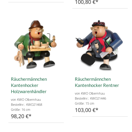
100,80 €
Räuchermännchen
Räuchermännchen
Kantenhocker
Kantenhocker Rentner
Holzwarenhändler
von KWO Olbernhau
Bestellnr.: KWO21446
von KWO Olbernhau
Größe: 15 cm
Bestellnr.: KWO21468
103,00 €
Größe: 16 cm
98,20 €