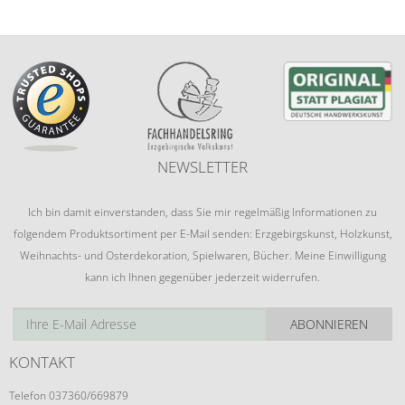
NEWSLETTER
Ich bin damit einverstanden, dass Sie mir regelmäßig Informationen zu
folgendem Produktsortiment per E-Mail senden: Erzgebirgskunst, Holzkunst,
Weihnachts- und Osterdekoration, Spielwaren, Bücher. Meine Einwilligung
kann ich Ihnen gegenüber jederzeit widerrufen.
ABONNIEREN
KONTAKT
Telefon 037360/669879