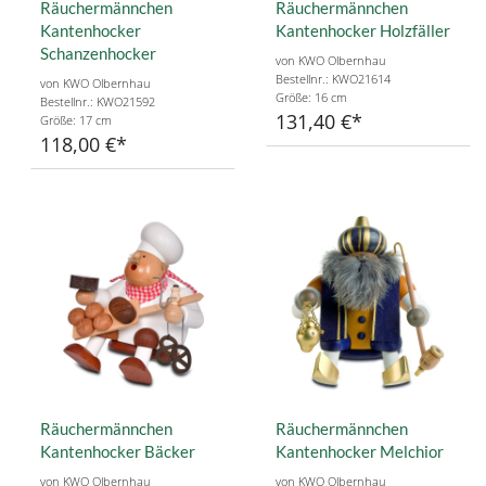
Räuchermännchen
Räuchermännchen
Kantenhocker
Kantenhocker Holzfäller
Schanzenhocker
von KWO Olbernhau
Bestellnr.: KWO21614
von KWO Olbernhau
Größe: 16 cm
Bestellnr.: KWO21592
131,40 €
Größe: 17 cm
118,00 €
Räuchermännchen
Räuchermännchen
Kantenhocker Bäcker
Kantenhocker Melchior
von KWO Olbernhau
von KWO Olbernhau