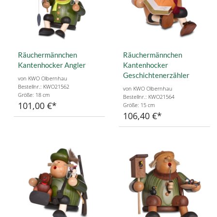
Räuchermännchen
Räuchermännchen
Kantenhocker Angler
Kantenhocker
Geschichtenerzähler
von KWO Olbernhau
Bestellnr.: KWO21562
von KWO Olbernhau
Größe: 18 cm
Bestellnr.: KWO21564
101,00 €
Größe: 15 cm
106,40 €