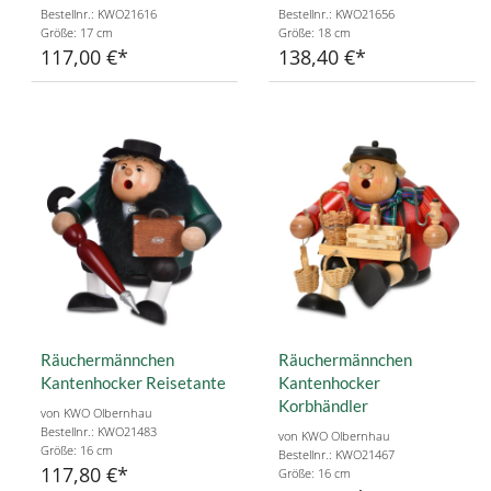
Bestellnr.: KWO21616
Bestellnr.: KWO21656
Größe: 17 cm
Größe: 18 cm
117,00 €
138,40 €
Räuchermännchen
Räuchermännchen
Kantenhocker Reisetante
Kantenhocker
Korbhändler
von KWO Olbernhau
Bestellnr.: KWO21483
von KWO Olbernhau
Größe: 16 cm
Bestellnr.: KWO21467
117,80 €
Größe: 16 cm