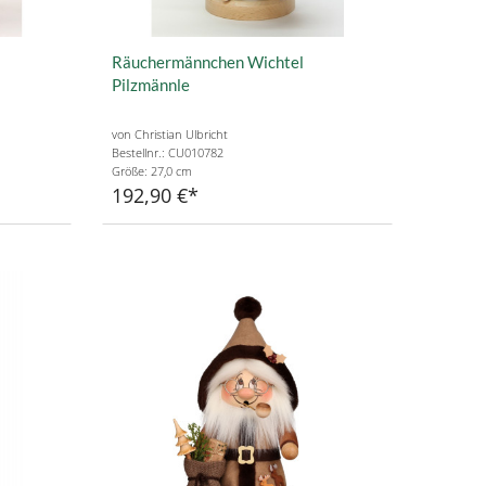
Räuchermännchen Wichtel
Pilzmännle
von Christian Ulbricht
Bestellnr.: CU010782
Größe: 27,0 cm
192,90 €