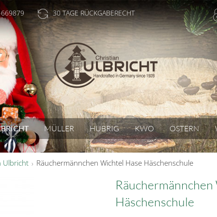
-669879
30 TAGE RÜCKGABERECHT
LBRICHT
MÜLLER
HUBRIG
KWO
OSTERN
n Ulbricht
Räuchermännchen Wichtel Hase Häschenschule
Räuchermännchen 
Häschenschule