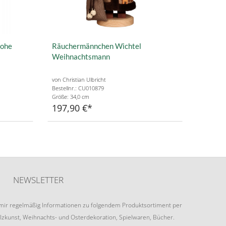
rohe
Räuchermännchen Wichtel
Weihnachtsmann
von Christian Ulbricht
Bestellnr.: CU010879
Größe: 34,0 cm
197,90 €
NEWSLETTER
e mir regelmäßig Informationen zu folgendem Produktsortiment per
lzkunst, Weihnachts- und Osterdekoration, Spielwaren, Bücher.