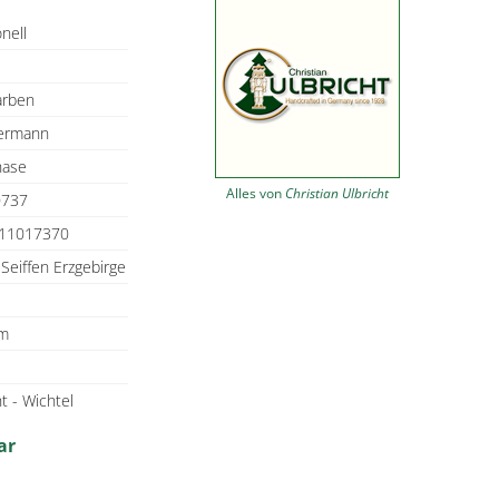
onell
arben
ermann
hase
Alles von
Christian Ulbricht
737
11017370
 Seiffen Erzgebirge
cm
t - Wichtel
ar