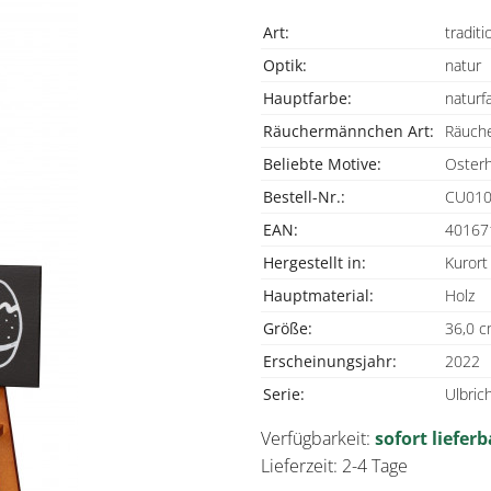
Art:
traditi
Optik:
natur
Hauptfarbe:
naturf
Räuchermännchen Art:
Räuch
Beliebte Motive:
Oster
Bestell-Nr.:
CU010
EAN:
40167
Hergestellt in:
Kurort
Hauptmaterial:
Holz
Größe:
36,0 
Erscheinungsjahr:
2022
Serie:
Ulbrich
Verfügbarkeit:
sofort lieferb
Lieferzeit: 2-4 Tage