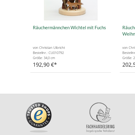
Räuchermännchen Wichtel mit Fuchs
Räuch
Weihn
von Christian Ulbricht
von Chri
Bestellnr.: CU010792
Bestelln
Größe: 34,0 cm
Größe: 2
192,90 €
202,