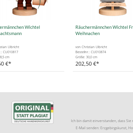
ermännchen Wichtel
Räuchermännchen Wichtel F
achtsmann
Weihnachen
stian Ulbricht
von Christian Ulbricht
r.: CU010817
Bestellnr.: CU010874
8,5 cm
Größe: 30,0 cm
50 €
202,50 €
Ich bin damit einverstanden, dass Si
E-Mail senden: Erzgebirgskunst, Ho