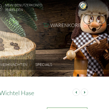
MEIN BENUTZERKONTO
ANMELDEN
WARENKORB (
0
)
WEIHNACHTEN
SPECIALS
‹
›
Wichtel Hase