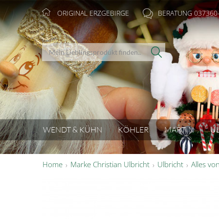
ORIGINAL ERZGEBIRGE
BERATUNG 037360
WENDT & KÜHN
KÖHLER
MARTIN
U
Home
Marke Christian Ulbricht
Ulbricht
Alles vo