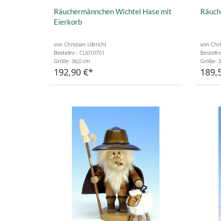
Räuchermännchen Wichtel Hase mit
Räuch
Eierkorb
von Christian Ulbricht
von Chri
Bestellnr.: CU010701
Bestelln
Größe: 36,0 cm
Größe: 3
192,90 €
189,