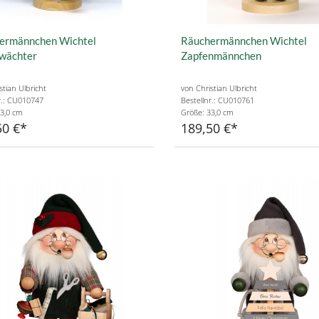
ermännchen Wichtel
Räuchermännchen Wichtel
wächter
Zapfenmännchen
stian Ulbricht
von Christian Ulbricht
r.: CU010747
Bestellnr.: CU010761
3,0 cm
Größe: 33,0 cm
50 €
189,50 €