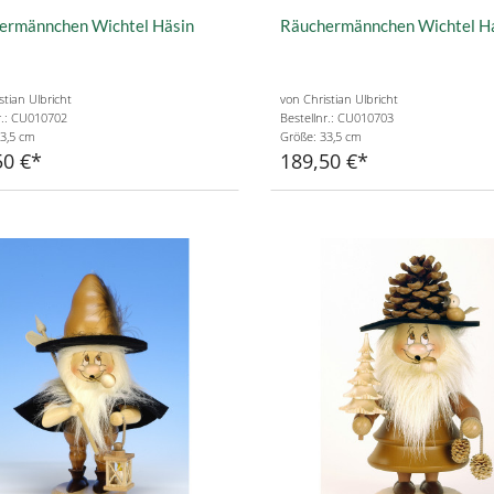
ermännchen Wichtel Häsin
Räuchermännchen Wichtel H
stian Ulbricht
von Christian Ulbricht
r.: CU010702
Bestellnr.: CU010703
3,5 cm
Größe: 33,5 cm
50 €
189,50 €