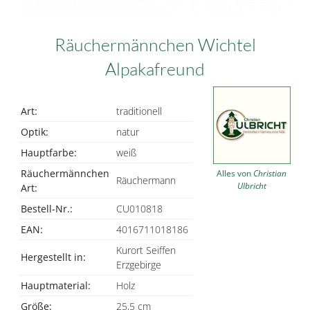
Räuchermännchen Wichtel
Alpakafreund
Art:
traditionell
Optik:
natur
Hauptfarbe:
weiß
Räuchermännchen
Alles von
Christian
Räuchermann
Ulbricht
Art:
Bestell-Nr.:
CU010818
EAN:
4016711018186
Kurort Seiffen
Hergestellt in:
Erzgebirge
Hauptmaterial:
Holz
Größe:
25,5 cm