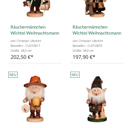
Räuchermännchen
Räuchermännchen
Wichtel Weihnachtsmann
Wichtel Weihnachtsmann
von Christian Ulbricht
von Christian Ulbricht
Bestellnr.: CU010817
Bestellnr.: CU010879
Größe: 28,5 cm
Größe: 34,0 cm
202,50 €
197,90 €
NEU
NEU