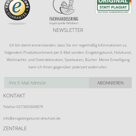
NEWSLETTER
Ich bin damit einverstanden, dass Sie mir regelmäßig Informationen zu
folgendem Produktsortiment per E-Mail senden: Erzgebirgskunst, Holzkunst,
Weihnachts- und Osterdekoration, Spielwaren, Bücher. Meine Einwilligung
kann ich Ihnen gegenüber jederzeit widerrufen.
ABONNIEREN
KONTAKT
Telefon 037360/669879
info@erzgebirgskunst-drechsel.de
ZENTRALE