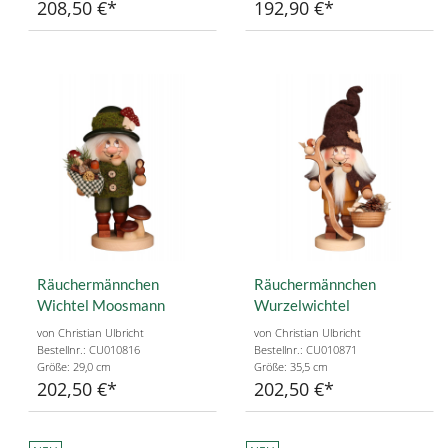
208,50 €
192,90 €
Räuchermännchen
Räuchermännchen
Wichtel Moosmann
Wurzelwichtel
von Christian Ulbricht
von Christian Ulbricht
Bestellnr.: CU010816
Bestellnr.: CU010871
Größe: 29,0 cm
Größe: 35,5 cm
202,50 €
202,50 €