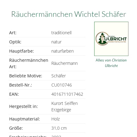
Räuchermännchen Wichtel Schäfer
Art:
traditionell
Optik:
natur
Hauptfarbe:
naturfarben
Räuchermännchen
Alles von
Christian
Räuchermann
Ulbricht
Art:
Beliebte Motive:
Schäfer
Bestell-Nr.:
CU010746
EAN:
4016711017462
Kurort Seiffen
Hergestellt in:
Erzgebirge
Hauptmaterial:
Holz
Größe:
31,0 cm