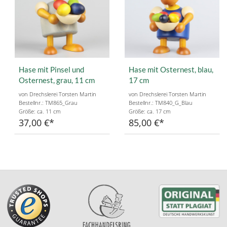
Hase mit Pinsel und
Hase mit Osternest, blau,
Osternest, grau, 11 cm
17 cm
von Drechslerei Torsten Martin
von Drechslerei Torsten Martin
Bestellnr.: TM865_Grau
Bestellnr.: TM840_G_Blau
Größe: ca. 11 cm
Größe: ca. 17 cm
37,00 €
85,00 €