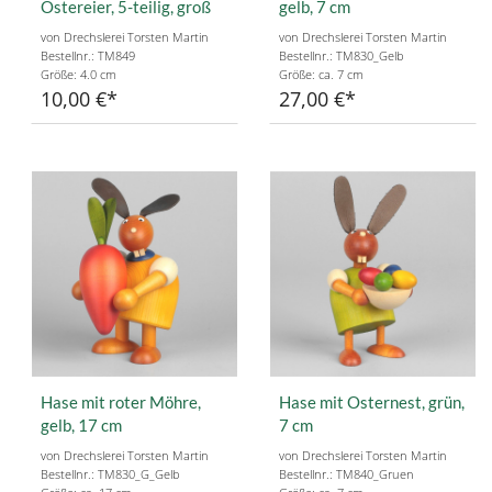
Ostereier, 5-teilig, groß
gelb, 7 cm
von Drechslerei Torsten Martin
von Drechslerei Torsten Martin
Bestellnr.: TM849
Bestellnr.: TM830_Gelb
Größe: 4.0 cm
Größe: ca. 7 cm
10,00 €
27,00 €
Hase mit roter Möhre,
Hase mit Osternest, grün,
gelb, 17 cm
7 cm
von Drechslerei Torsten Martin
von Drechslerei Torsten Martin
Bestellnr.: TM830_G_Gelb
Bestellnr.: TM840_Gruen