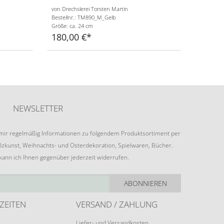
von Drechslerei Torsten Martin
Bestellnr.: TM890_M_Gelb
Größe: ca. 24 cm
180,00 €
NEWSLETTER
e mir regelmäßig Informationen zu folgendem Produktsortiment per
lzkunst, Weihnachts- und Osterdekoration, Spielwaren, Bücher.
 kann ich Ihnen gegenüber jederzeit widerrufen.
ABONNIEREN
ZEITEN
VERSAND / ZAHLUNG
Liefer- und Versandkosten