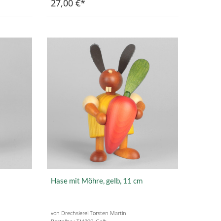
27,00 €
Hase mit Möhre, gelb, 11 cm
von Drechslerei Torsten Martin