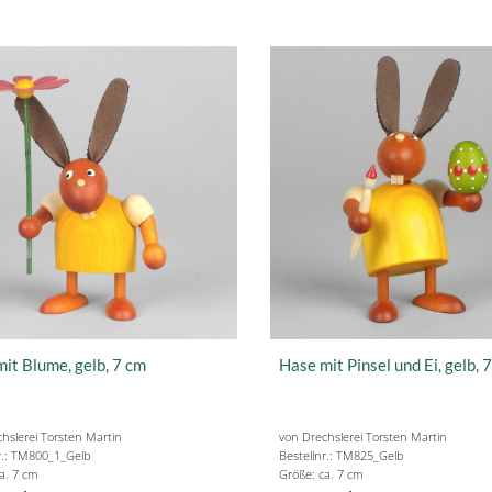
it Blume, gelb, 7 cm
Hase mit Pinsel und Ei, gelb, 
hslerei Torsten Martin
von Drechslerei Torsten Martin
r.: TM800_1_Gelb
Bestellnr.: TM825_Gelb
a. 7 cm
Größe: ca. 7 cm