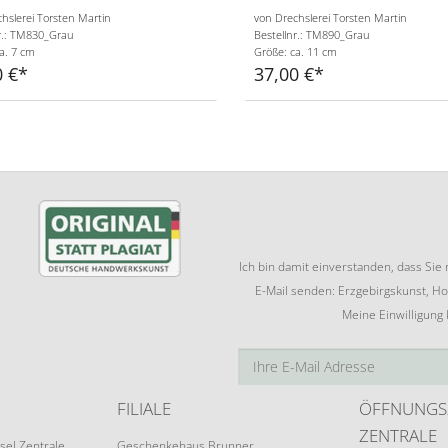
hslerei Torsten Martin
von Drechslerei Torsten Martin
r.: TM830_Grau
Bestellnr.: TM890_Grau
a. 7 cm
Größe: ca. 11 cm
0 €
37,00 €
Ich bin damit einverstanden, dass Si
E-Mail senden: Erzgebirgskunst, Ho
Meine Einwilligung
FILIALE
ÖFFNUNGS
ZENTRALE
sel Zentrale
Geschenkehaus Brunner