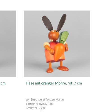
7 cm
Hase mit oranger Möhre, rot, 7 cm
von Drechslerei Torsten Martin
Bestellnr.: TM830_Rot
Größe: ca. 7 cm