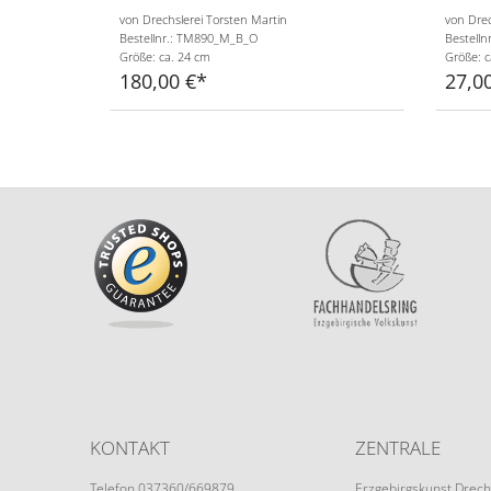
von Drechslerei Torsten Martin
von Drec
Bestellnr.: TM890_M_B_O
Bestelln
Größe: ca. 24 cm
Größe: c
180,00 €
27,0
KONTAKT
ZENTRALE
Telefon 037360/669879
Erzgebirgskunst Drech