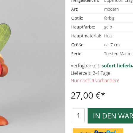
Hergestellt in:
Eppendorf Erzg
Art:
modern
Optik:
farbig
Hauptfarbe:
gelb
Hauptmaterial:
Holz
Größe:
ca. 7 cm
Serie:
Torsten Martin
Verfügbarkeit:
sofort lieferb
Lieferzeit: 2-4 Tage
Nur noch
4
vorhanden!
27,00 €
IN DEN WA