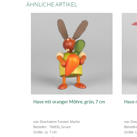
ÄHNLICHE ARTIKEL
Hase mit oranger Möhre, grün, 7 cm
Hase m
von Drechslerei Torsten Martin
von Drec
Bestellnr.: TM830_Gruen
Bestelln
Größe: ca. 7 cm
Größe: c