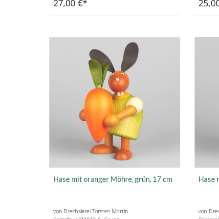
27,00 €
25,0
Hase mit oranger Möhre, grün, 17 cm
Hase m
von Drechslerei Torsten Martin
von Drec