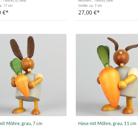
r.: TM830_G_Gelb
Bestellnr.: TM835_Gelb
a. 17 cm
Größe: ca. 7 cm
0 €
27,00 €
it Möhre, grau, 7 cm
Hase mit Möhre, grau, 11 cm