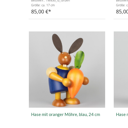
Bestellnr.: TM830_G_Gruen
Bestelln
Größe: ca. 17 cm
Größe: c
85,00 €
85,0
Hase mit oranger Möhre, blau, 24 cm
Hase m