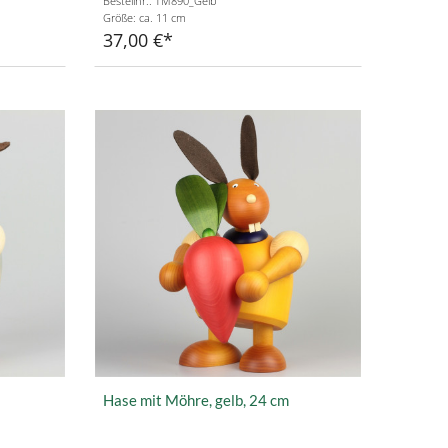
Bestellnr.: TM890_Gelb
Größe: ca. 11 cm
37,00 €
Hase mit Möhre, gelb, 24 cm