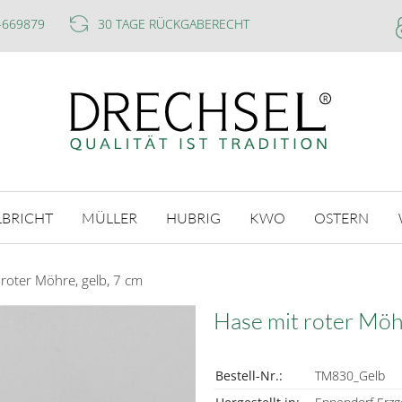
-669879
30 TAGE RÜCKGABERECHT
LBRICHT
MÜLLER
HUBRIG
KWO
OSTERN
 roter Möhre, gelb, 7 cm
Hase mit roter Möhr
Bestell-Nr.:
TM830_Gelb