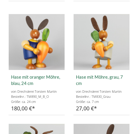
Hase mit oranger Möhre,
Hase mit Möhre, grau, 7
blau, 24 cm
cm
von Drechslerei Torsten Martin
von Drechslerei Torsten Martin
Bestellnr.: TM890_M_B_O
Bestellnr.: TM830_Grau
Größe: ca. 24 cm
Größe: ca. 7 cm
180,00 €
27,00 €