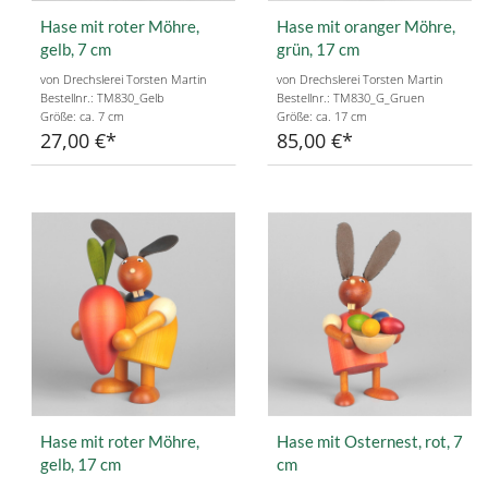
Hase mit roter Möhre,
Hase mit oranger Möhre,
gelb, 7 cm
grün, 17 cm
von Drechslerei Torsten Martin
von Drechslerei Torsten Martin
Bestellnr.: TM830_Gelb
Bestellnr.: TM830_G_Gruen
Größe: ca. 7 cm
Größe: ca. 17 cm
27,00 €
85,00 €
Hase mit roter Möhre,
Hase mit Osternest, rot, 7
gelb, 17 cm
cm