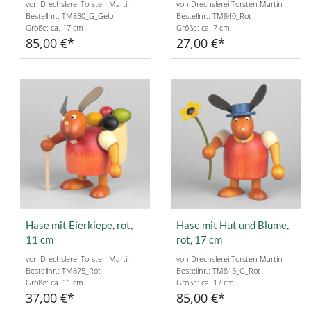
von Drechslerei Torsten Martin
von Drechslerei Torsten Martin
Bestellnr.: TM830_G_Gelb
Bestellnr.: TM840_Rot
Größe: ca. 17 cm
Größe: ca. 7 cm
85,00 €
27,00 €
Hase mit Eierkiepe, rot,
Hase mit Hut und Blume,
11 cm
rot, 17 cm
von Drechslerei Torsten Martin
von Drechslerei Torsten Martin
Bestellnr.: TM875_Rot
Bestellnr.: TM815_G_Rot
Größe: ca. 11 cm
Größe: ca. 17 cm
37,00 €
85,00 €