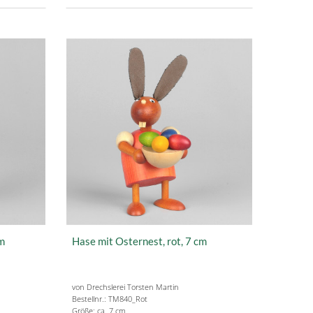
cm
Hase mit Osternest, rot, 7 cm
von Drechslerei Torsten Martin
Bestellnr.: TM840_Rot
Größe: ca. 7 cm