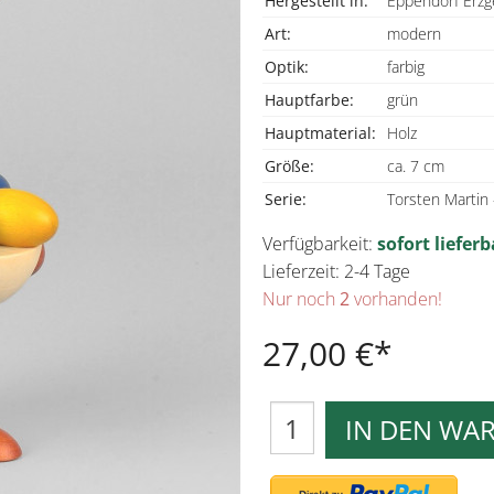
Hergestellt in:
Eppendorf Erzg
Art:
modern
Optik:
farbig
Hauptfarbe:
grün
Hauptmaterial:
Holz
Größe:
ca. 7 cm
Serie:
Torsten Martin
Verfügbarkeit:
sofort lieferb
Lieferzeit: 2-4 Tage
Nur noch
2
vorhanden!
27,00 €
IN DEN WA