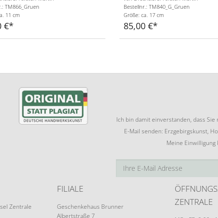
nr.: TM866_Gruen
Bestellnr.: TM840_G_Gruen
a. 11 cm
Größe: ca. 17 cm
0 €
85,00 €
Ich bin damit einverstanden, dass Si
E-Mail senden: Erzgebirgskunst, Ho
Meine Einwilligung
FILIALE
ÖFFNUNGS
ZENTRALE
sel Zentrale
Geschenkehaus Brunner
Albertstraße 7