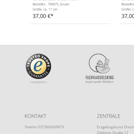
Bestellnr.: TM875_Gruen
Bestell
Größe: ca. 11 cm
Größe: c
37,00 €
37,0
KONTAKT
ZENTRALE
Telefon 037360/669879
Erzgebirgskunst Drech
Zöblitzer Straße 12