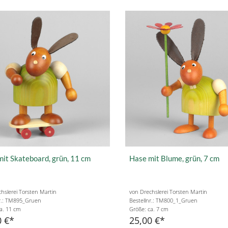
it Skateboard, grün, 11 cm
Hase mit Blume, grün, 7 cm
hslerei Torsten Martin
von Drechslerei Torsten Martin
nr.: TM895_Gruen
Bestellnr.: TM800_1_Gruen
a. 11 cm
Größe: ca. 7 cm
0 €
25,00 €