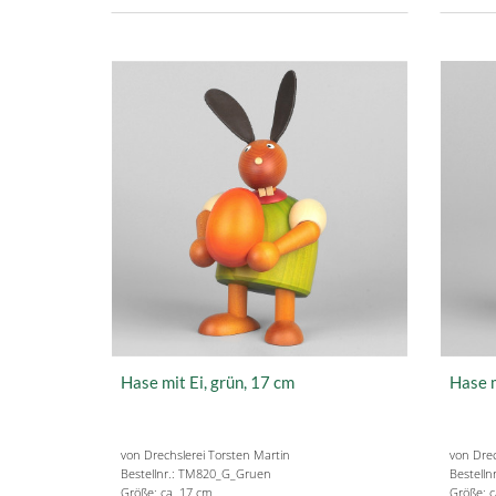
Hase mit Ei, grün, 17 cm
Hase m
von Drechslerei Torsten Martin
von Drec
Bestellnr.: TM820_G_Gruen
Bestell
Größe: ca. 17 cm
Größe: c