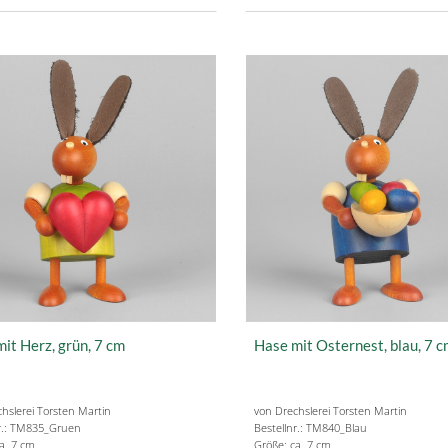
it Herz, grün, 7 cm
Hase mit Osternest, blau, 7 
hslerei Torsten Martin
von Drechslerei Torsten Martin
nr.: TM835_Gruen
Bestellnr.: TM840_Blau
a. 7 cm
Größe: ca. 7 cm