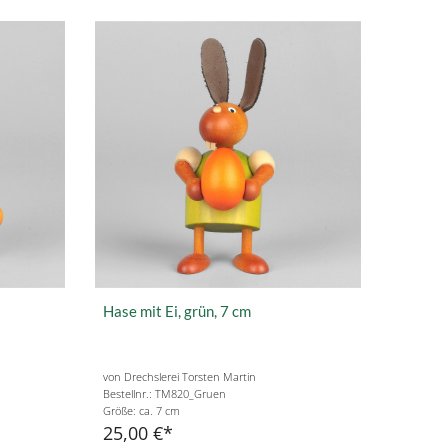
Hase mit Ei, grün, 7 cm
von Drechslerei Torsten Martin
Bestellnr.: TM820_Gruen
Größe: ca. 7 cm
25,00 €