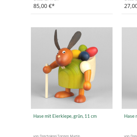
85,00 €
27,0
Hase mit Eierkiepe, grün, 11 cm
Hase m
von Drechslerei Torsten Martin
von Drec