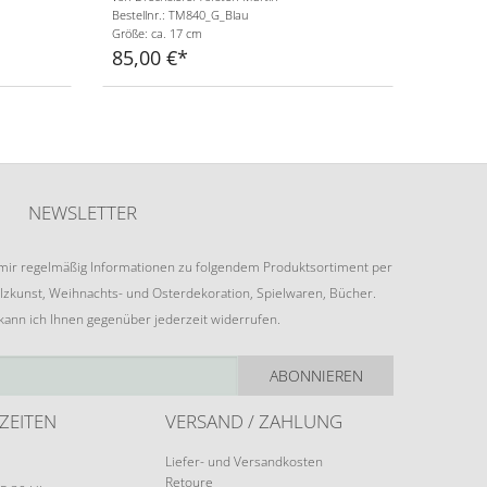
Bestellnr.: TM840_G_Blau
Größe: ca. 17 cm
85,00 €
NEWSLETTER
e mir regelmäßig Informationen zu folgendem Produktsortiment per
lzkunst, Weihnachts- und Osterdekoration, Spielwaren, Bücher.
 kann ich Ihnen gegenüber jederzeit widerrufen.
ABONNIEREN
ZEITEN
VERSAND / ZAHLUNG
Liefer- und Versandkosten
Retoure