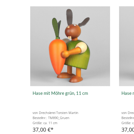
Hase mit Möhre grün, 11 cm
Hase m
von Drechslerei Torsten Martin
von Drec
Bestellnr.: TM890_Gruen
Bestell
Größe: ca. 11 cm
Größe: c
37,00 €
37,0