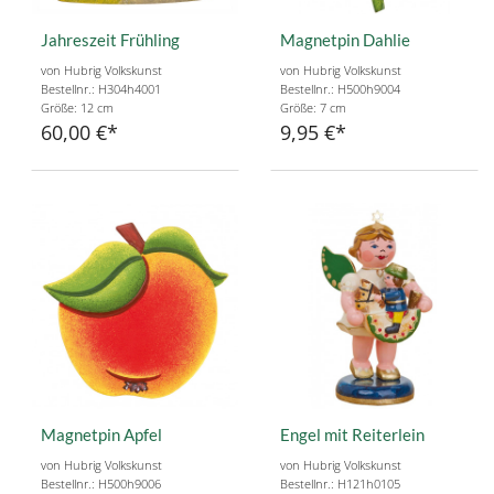
Jahreszeit Frühling
Magnetpin Dahlie
von Hubrig Volkskunst
von Hubrig Volkskunst
Bestellnr.: H304h4001
Bestellnr.: H500h9004
Größe: 12 cm
Größe: 7 cm
60,00 €
9,95 €
Magnetpin Apfel
Engel mit Reiterlein
von Hubrig Volkskunst
von Hubrig Volkskunst
Bestellnr.: H500h9006
Bestellnr.: H121h0105