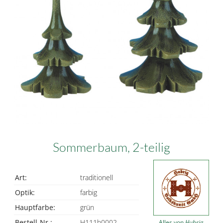
Sommerbaum, 2-teilig
Art:
traditionell
Optik:
farbig
Hauptfarbe:
grün
Bestell-Nr.:
H111h0002
Alles von
Hubrig