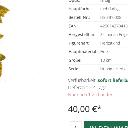
Optik:
farbig
Hauptfarbe:
mehrfarbig
Bestell-Nr.:
H304h0008
EAN:
425014270418
Hergestellt in:
Zschorlau Erzg
Figurenart:
Herbstkind
Hauptmaterial:
Holz
Größe:
13 cm
Serie:
Hubrig - Herbs
Verfügbarkeit:
sofort lieferb
Lieferzeit: 2-4 Tage
Nur noch
1
vorhanden!
40,00 €