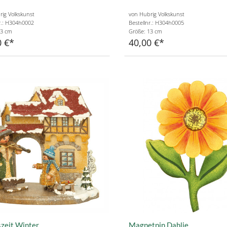
ig Volkskunst
von Hubrig Volkskunst
r.: H304h0002
Bestellnr.: H304h0005
13 cm
Größe: 13 cm
0 €
40,00 €
zeit Winter
Magnetpin Dahlie