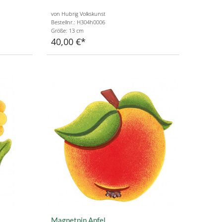
von Hubrig Volkskunst
Bestellnr.: H304h0006
Größe: 13 cm
40,00 €
Magnetpin Apfel