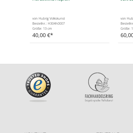
von Hubrig Volkskunst
von Hubr
Bestellnr.: H304h0007
Bestelln
Größe: 13 cm
Größe: 
40,00 €
60,0