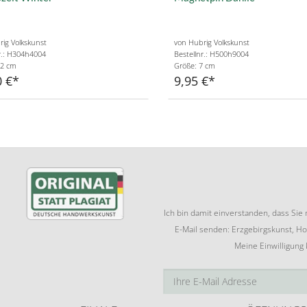
ig Volkskunst
von Hubrig Volkskunst
r.: H304h4004
Bestellnr.: H500h9004
12 cm
Größe: 7 cm
0 €
9,95 €
Ich bin damit einverstanden, dass Si
E-Mail senden: Erzgebirgskunst, Ho
Meine Einwilligung