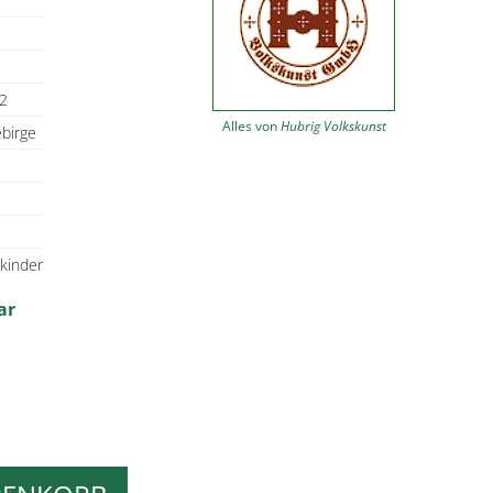
2
Alles von
Hubrig Volkskunst
ebirge
tkinder
ar