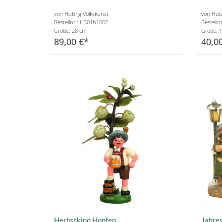
von Hubrig Volkskunst
von Hubr
Bestellnr.: H301h1002
Bestelln
Größe: 28 cm
Größe: 
89,00 €
40,0
Herbstkind Hopfen
Jahres