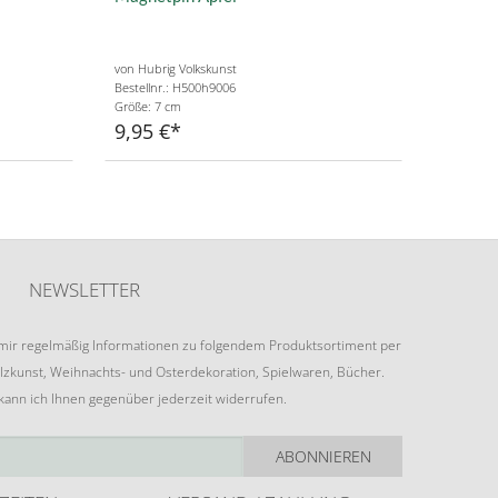
von Hubrig Volkskunst
Bestellnr.: H500h9006
Größe: 7 cm
9,95 €
NEWSLETTER
e mir regelmäßig Informationen zu folgendem Produktsortiment per
lzkunst, Weihnachts- und Osterdekoration, Spielwaren, Bücher.
 kann ich Ihnen gegenüber jederzeit widerrufen.
ABONNIEREN