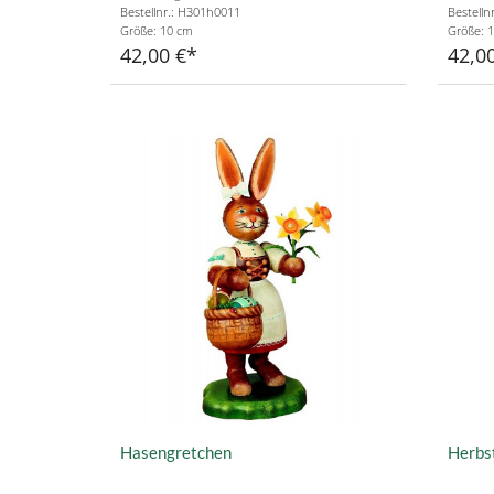
Bestellnr.: H301h0011
Bestelln
Größe: 10 cm
Größe: 
42,00 €
42,0
Hasengretchen
Herbs