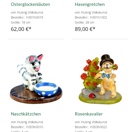
Osterglockenläuten
Hasengretchen
von Hubrig Volkskunst
von Hubrig Volkskunst
Bestellnr.: H301h0019
Bestellnr.: H301h1002
Größe: 18 cm
Größe: 28 cm
62,00 €
89,00 €
Naschkätzchen
Rosenkavalier
von Hubrig Volkskunst
von Hubrig Volkskunst
Bestellnr.: H303h0010
Bestellnr.: H303h0022
Größe: 3 cm
Größe: 3 cm