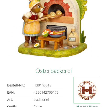
Osterbäckerei
Bestell-Nr.:
H301h0018
EAN:
4250142705172
Art:
traditionell
Optik:
farbig
Alles von
Hubrig