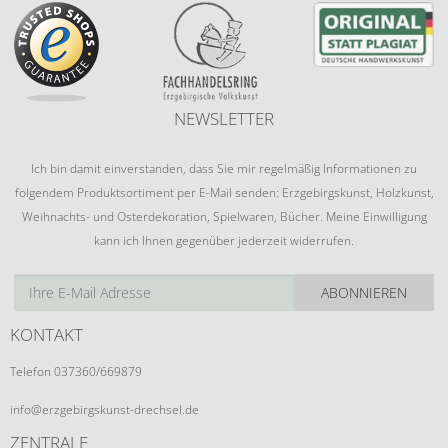
NEWSLETTER
Ich bin damit einverstanden, dass Sie mir regelmäßig Informationen zu
folgendem Produktsortiment per E-Mail senden: Erzgebirgskunst, Holzkunst,
Weihnachts- und Osterdekoration, Spielwaren, Bücher. Meine Einwilligung
kann ich Ihnen gegenüber jederzeit widerrufen.
ABONNIEREN
KONTAKT
Telefon 037360/669879
info@erzgebirgskunst-drechsel.de
ZENTRALE