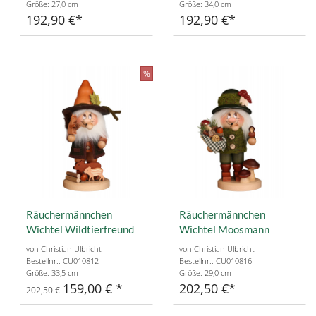
Größe: 27,0 cm
Größe: 34,0 cm
192,90 €
192,90 €
%
Räuchermännchen
Räuchermännchen
Wichtel Wildtierfreund
Wichtel Moosmann
von Christian Ulbricht
von Christian Ulbricht
Bestellnr.: CU010812
Bestellnr.: CU010816
Größe: 33,5 cm
Größe: 29,0 cm
159,00 €
202,50 €
202,50 €