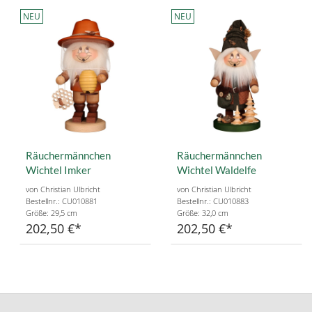
NEU
NEU
Räuchermännchen
Räuchermännchen
Wichtel Imker
Wichtel Waldelfe
von Christian Ulbricht
von Christian Ulbricht
Bestellnr.: CU010881
Bestellnr.: CU010883
Größe: 29,5 cm
Größe: 32,0 cm
202,50 €
202,50 €