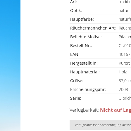
Art:
traditi
Optik:
natur
Hauptfarbe:
naturf
Räuchermännchen Art:
Räuch
Beliebte Motive:
Pilzs
Bestell-Nr.:
CU010
EAN:
40167
Hergestellt in:
Kurort
Hauptmaterial:
Holz
Größe:
37,0 
Erscheinungsjahr:
2008
Serie:
Ulbrich
Verfügbarkeit:
Nicht auf La
Verfügbarkeitsbenachrichtigung aktivi