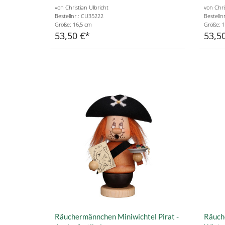
von Christian Ulbricht
von Chri
Bestellnr.: CU35222
Bestelln
Größe: 16,5 cm
Größe: 1
53,50 €
53,5
Räuchermännchen Miniwichtel Pirat -
Räuch