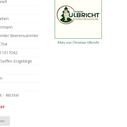
onell
arben
ermann
ammler Beerensammler
Alles von
Christian Ulbricht
704
11017042
 Seiffen Erzgebirge
cm
t - Wichtel
ger
eren