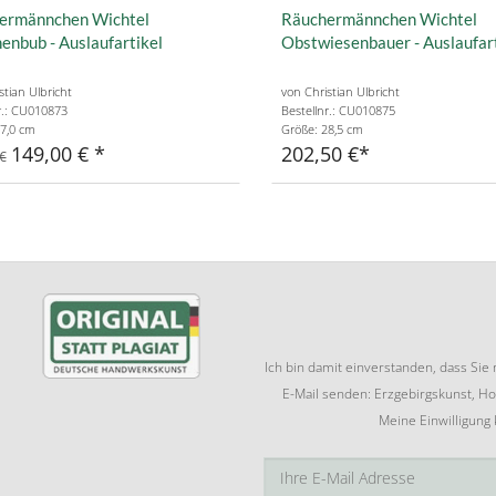
ermännchen Wichtel
Räuchermännchen Wichtel
enbub - Auslaufartikel
Obstwiesenbauer - Auslaufar
stian Ulbricht
von Christian Ulbricht
r.: CU010873
Bestellnr.: CU010875
7,0 cm
Größe: 28,5 cm
149,00 €
202,50 €
€
Ich bin damit einverstanden, dass Si
E-Mail senden: Erzgebirgskunst, Ho
Meine Einwilligung