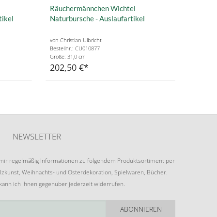
Räuchermännchen Wichtel
tikel
Naturbursche - Auslaufartikel
von Christian Ulbricht
Bestellnr.: CU010877
Größe: 31,0 cm
202,50 €
NEWSLETTER
e mir regelmäßig Informationen zu folgendem Produktsortiment per
lzkunst, Weihnachts- und Osterdekoration, Spielwaren, Bücher.
 kann ich Ihnen gegenüber jederzeit widerrufen.
ABONNIEREN