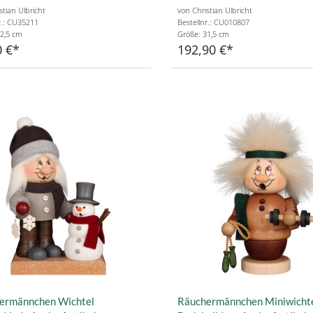
stian Ulbricht
von Christian Ulbricht
r.: CU35211
Bestellnr.: CU010807
2,5 cm
Größe: 31,5 cm
0 €
192,90 €
ermännchen Wichtel
Räuchermännchen Miniwicht