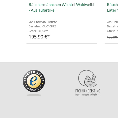
Räuchermännchen Wichtel Waldweibl
Räuch
- Auslaufartikel
Latern
von Christian Ulbricht
von Chri
Bestellnr.: CU010872
Bestelln
Größe: 31,5 cm
Größe: 2
195,90 €
192,90 