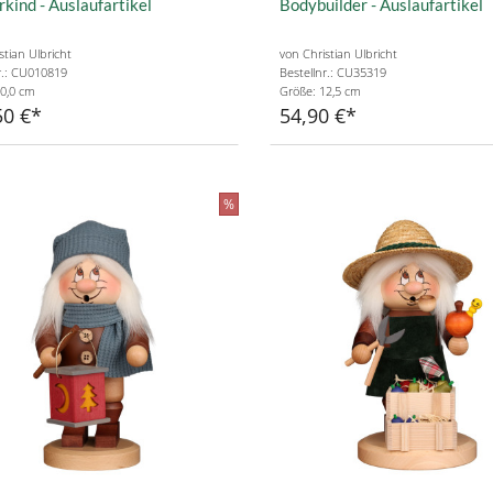
kind - Auslaufartikel
Bodybuilder - Auslaufartikel
stian Ulbricht
von Christian Ulbricht
r.: CU010819
Bestellnr.: CU35319
0,0 cm
Größe: 12,5 cm
50 €
54,90 €
%