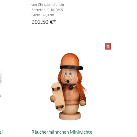
von Christian Ulbricht
Bestellnr.: CU010809
Größe: 28,0 cm
202,50 €
%
el
Räuchermännchen Miniwichtel