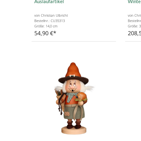
Auslaufartikel
Winter
von Christian Ulbricht
von Chri
Bestellnr.: CU35313
Bestelln
Größe: 14,0 cm
Größe: 3
54,90 €
208,