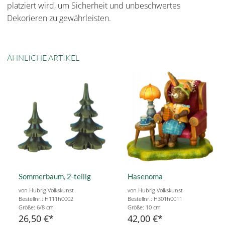
platziert wird, um Sicherheit und unbeschwertes
Dekorieren zu gewährleisten.
ÄHNLICHE ARTIKEL
Sommerbaum, 2-teilig
Hasenoma
von Hubrig Volkskunst
von Hubrig Volkskunst
Bestellnr.: H111h0002
Bestellnr.: H301h0011
Größe: 6/8 cm
Größe: 10 cm
26,50 €
42,00 €