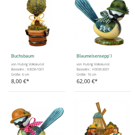
Buchsbaum
Blaumeisensepp`l
von Hubrig Volkskunst
von Hubrig Volkskunst
Bestellnr.: H303h1001
Bestellnr.: H303h3001
Größe: 6 cm
Größe: 16 cm
8,00 €
62,00 €