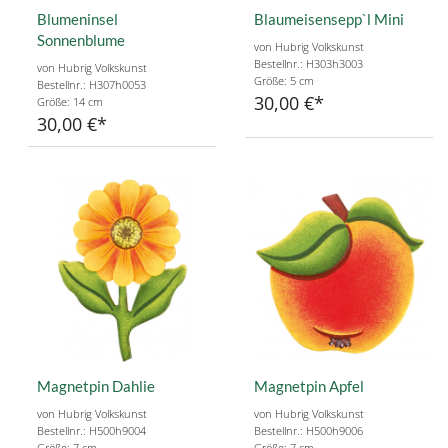
Blumeninsel
Blaumeisensepp`l Mini
Sonnenblume
von Hubrig Volkskunst
Bestellnr.: H303h3003
von Hubrig Volkskunst
Größe: 5 cm
Bestellnr.: H307h0053
30,00 €
Größe: 14 cm
30,00 €
Magnetpin Dahlie
Magnetpin Apfel
von Hubrig Volkskunst
von Hubrig Volkskunst
Bestellnr.: H500h9004
Bestellnr.: H500h9006
Größe: 7 cm
Größe: 7 cm