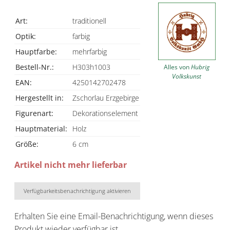
Art:
traditionell
Optik:
farbig
Hauptfarbe:
mehrfarbig
Bestell-Nr.:
H303h1003
Alles von
Hubrig
Volkskunst
EAN:
4250142702478
Hergestellt in:
Zschorlau Erzgebirge
Figurenart:
Dekorationselement
Hauptmaterial:
Holz
Größe:
6 cm
Artikel nicht mehr lieferbar
Verfügbarkeitsbenachrichtigung aktivieren
Erhalten Sie eine Email-Benachrichtigung, wenn dieses
Produkt wieder verfügbar ist.