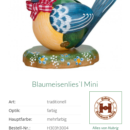
Blaumeisenlies`l Mini
Art:
traditionell
Optik:
farbig
Hauptfarbe:
mehrfarbig
Bestell-Nr.:
H303h3004
Alles von
Hubrig