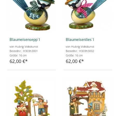
Blaumeisensepp`l
Blaumeisenlies`l
von Hubrig Volkskunst
von Hubrig Volkskunst
Bestellnr.: H303h3001
Bestellnr.: H303h3002
Größe: 16 cm
Größe: 16 cm
62,00 €
62,00 €