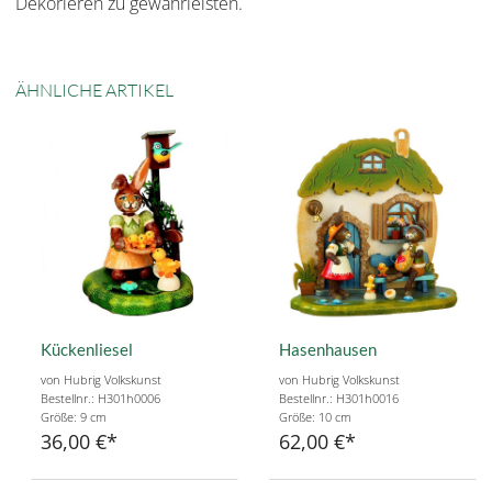
Dekorieren zu gewährleisten.
ÄHNLICHE ARTIKEL
Kückenliesel
Hasenhausen
von Hubrig Volkskunst
von Hubrig Volkskunst
Bestellnr.: H301h0006
Bestellnr.: H301h0016
Größe: 9 cm
Größe: 10 cm
36,00 €
62,00 €