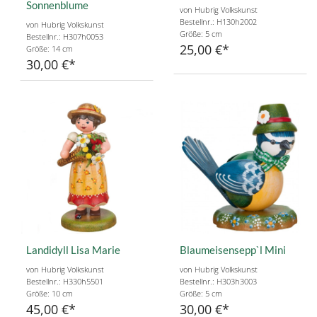
Sonnenblume
von Hubrig Volkskunst
Bestellnr.: H130h2002
von Hubrig Volkskunst
Größe: 5 cm
Bestellnr.: H307h0053
25,00 €
Größe: 14 cm
30,00 €
Landidyll Lisa Marie
Blaumeisensepp`l Mini
von Hubrig Volkskunst
von Hubrig Volkskunst
Bestellnr.: H330h5501
Bestellnr.: H303h3003
Größe: 10 cm
Größe: 5 cm
45,00 €
30,00 €