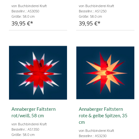
von Buchbinderei Kraft
von Buchbinderei Kraft
Bestellnr.: AS3050
Bestellnr.: AS1250
Größe: 58.0 cm
Größe: 58.0 cm
39,95 €
39,95 €
Annaberger Faltstern
Annaberger Faltstern
rot/weiß, 58 cm
rote & gelbe Spitzen, 35
cm
von Buchbinderei Kraft
Bestellnr.: AS1350
von Buchbinderei Kraft
Größe: 58.0 cm
Bestellnr.: AS3230