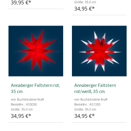
39,95 €
Größe: 35.0 cm
34,95 €
Annaberger Faltstern rot,
Annaberger Faltstern
35 cm
rot/weiß, 35 cm
von Buchbinderei Kraft
von Buchbinderei Kraft
Bestellnr.: AS3030
Bestellnr.: AS1330
Größe: 35.0 cm
Größe: 35.0 cm
34,95 €
34,95 €