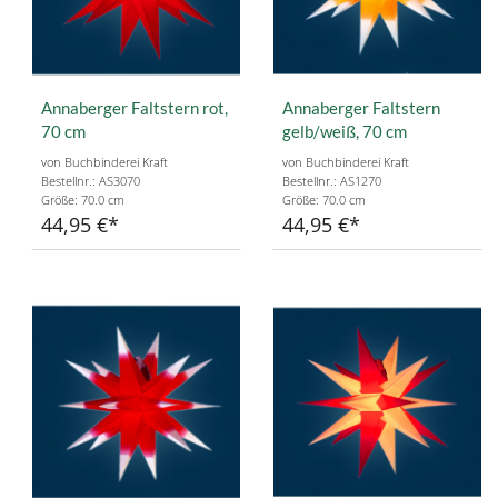
Annaberger Faltstern rot,
Annaberger Faltstern
70 cm
gelb/weiß, 70 cm
von Buchbinderei Kraft
von Buchbinderei Kraft
Bestellnr.: AS3070
Bestellnr.: AS1270
Größe: 70.0 cm
Größe: 70.0 cm
44,95 €
44,95 €