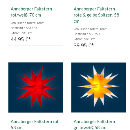
Annaberger Faltstern
Annaberger Faltstern
rot/weiß, 70 cm
rote & gelbe Spitzen, 58
cm
von Buchbinderei Kraft
Bestellnr.: AS1370
von Buchbinderei Kraft
Größe: 70.0 cm
Bestellnr.: AS3250
44,95 €
Größe: 58.0 cm
39,95 €
Annaberger Faltstern rot,
Annaberger Faltstern
58 cm
gelb/weiß, 58 cm