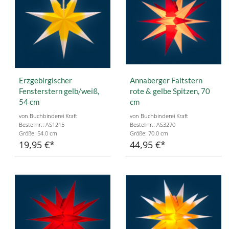
Erzgebirgischer
Annaberger Faltstern
Fensterstern gelb/weiß,
rote & gelbe Spitzen, 70
54 cm
cm
von Buchbinderei Kraft
von Buchbinderei Kraft
Bestellnr.: AS1215
Bestellnr.: AS3270
Größe: 54.0 cm
Größe: 70.0 cm
19,95 €
44,95 €