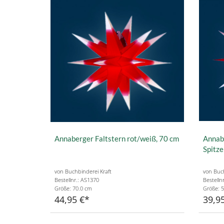
Annaberger Faltstern rot/weiß, 70 cm
Annabe
Spitze
von Buchbinderei Kraft
von Buch
Bestellnr.: AS1370
Bestelln
Größe: 70.0 cm
Größe: 
44,95 €
39,9