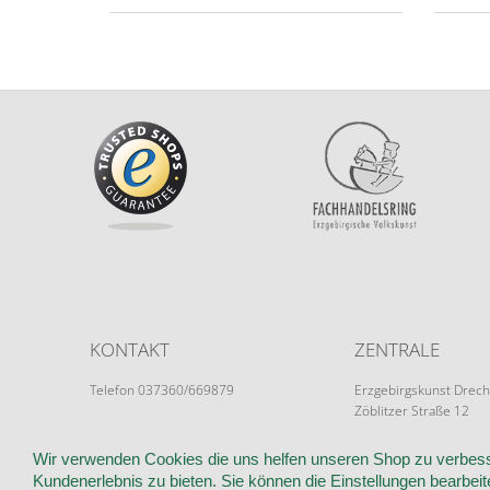
KONTAKT
ZENTRALE
Telefon 037360/669879
Erzgebirgskunst Drech
Zöblitzer Straße 12
info@erzgebirgskunst-drechsel.de
09526 Olbernhau
Wir verwenden Cookies die uns helfen unseren Shop zu verbess
Kundenerlebnis zu bieten. Sie können die Einstellungen bearbeite