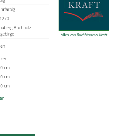
big
hrfarbig
1270
naberg Buchholz
zgebirge
Alles von
Buchbinderei Kraft
nen
pier
.0 cm
.0 cm
.0 cm
ar