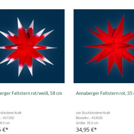
rger Faltstern rot/weiß, 58 cm
Annaberger Faltstern rot, 35
binderei Kraft
von Buchbinderei Kraft
r.: AS1350
Bestellnr.: AS3030
58.0 cm
Größe: 35.0 cm
5 €
34,95 €