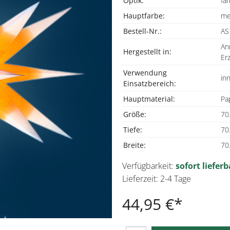
Optik:
far
Hauptfarbe:
me
Bestell-Nr.:
AS
An
Hergestellt in:
Er
Verwendung
in
Einsatzbereich:
Hauptmaterial:
Pa
Größe:
70
Tiefe:
70
Breite:
70
Verfügbarkeit:
sofort lieferb
Lieferzeit: 2-4 Tage
44,95 €