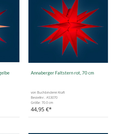
gelbe
Annaberger Faltstern rot, 70 cm
von Buchbinderei Kraft
Bestellnr.: AS3070
Größe: 70.0 cm
44,95 €