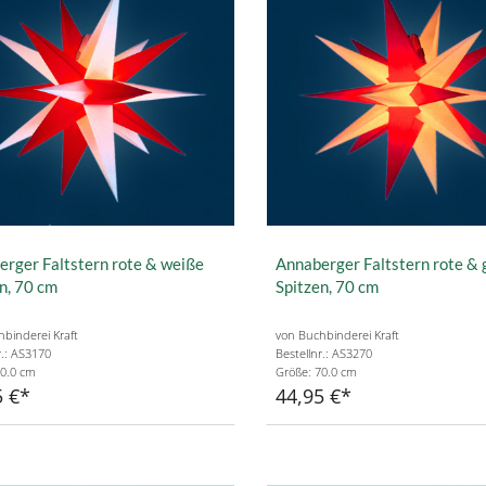
rger Faltstern rote & weiße
Annaberger Faltstern rote & 
n, 70 cm
Spitzen, 70 cm
binderei Kraft
von Buchbinderei Kraft
r.: AS3170
Bestellnr.: AS3270
70.0 cm
Größe: 70.0 cm
5 €
44,95 €