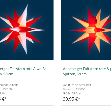
rger Faltstern rote & weiße
Annaberger Faltstern rote & 
n, 58 cm
Spitzen, 58 cm
binderei Kraft
von Buchbinderei Kraft
r.: AS3150
Bestellnr.: AS3250
58.0 cm
Größe: 58.0 cm
5 €
39,95 €