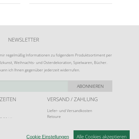
NEWSLETTER
e mir regelmäßig Informationen zu folgendem Produktsortiment per
lzkunst, Weihnachts- und Osterdekoration, Spielwaren, Bücher.
 kann ich Ihnen gegenüber jederzeit widerrufen.
ABONNIEREN
ZEITEN
VERSAND / ZAHLUNG
Liefer- und Versandkosten
Retoure
15:30 Uhr
Zahlungsarten
rungen möglich.
Alle Cookies akzeptieren
Cookie Einstellungen