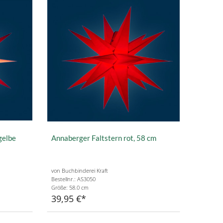
gelbe
Annaberger Faltstern rot, 58 cm
von Buchbinderei Kraft
Bestellnr.: AS3050
Größe: 58.0 cm
39,95 €