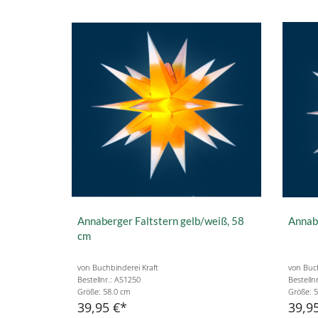
Annaberger Faltstern gelb/weiß, 58
Annabe
cm
von Buchbinderei Kraft
von Buch
Bestellnr.: AS1250
Bestelln
Größe: 58.0 cm
Größe: 
39,95 €
39,9