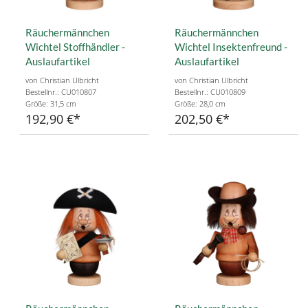
Räuchermännchen
Räuchermännchen
Wichtel Stoffhändler -
Wichtel Insektenfreund -
Auslaufartikel
Auslaufartikel
von Christian Ulbricht
von Christian Ulbricht
Bestellnr.: CU010807
Bestellnr.: CU010809
Größe: 31,5 cm
Größe: 28,0 cm
192,90 €
202,50 €