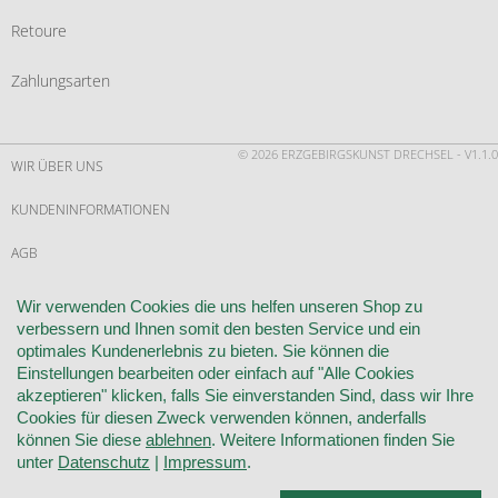
Retoure
Zahlungsarten
© 2026 ERZGEBIRGSKUNST DRECHSEL - V1.1.0
WIR ÜBER UNS
KUNDENINFORMATIONEN
AGB
WIDERRUF
Wir verwenden Cookies die uns helfen unseren Shop zu
verbessern und Ihnen somit den besten Service und ein
VERTRAG WIDERRUFEN
optimales Kundenerlebnis zu bieten. Sie können die
Einstellungen bearbeiten oder einfach auf "Alle Cookies
KONTAKT
akzeptieren" klicken, falls Sie einverstanden Sind, dass wir Ihre
Cookies für diesen Zweck verwenden können, anderfalls
DATENSCHUTZ
können Sie diese
ablehnen
. Weitere Informationen finden Sie
unter
Datenschutz
|
Impressum
.
COOKIE-EINSTELLUNGEN