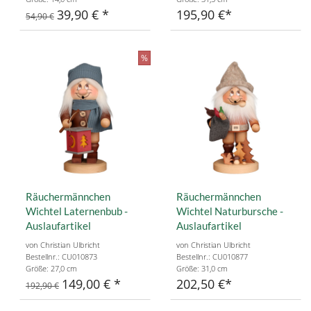
39,90 €
195,90 €
54,90 €
%
Räuchermännchen
Räuchermännchen
Wichtel Laternenbub -
Wichtel Naturbursche -
Auslaufartikel
Auslaufartikel
von Christian Ulbricht
von Christian Ulbricht
Bestellnr.: CU010873
Bestellnr.: CU010877
Größe: 27,0 cm
Größe: 31,0 cm
149,00 €
202,50 €
192,90 €