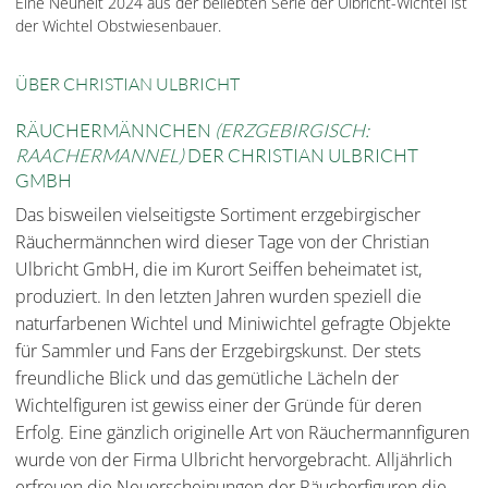
Eine Neuheit 2024 aus der beliebten Serie der Ulbricht-Wichtel ist
der Wichtel Obstwiesenbauer.
ÜBER CHRISTIAN ULBRICHT
RÄUCHERMÄNNCHEN
(ERZGEBIRGISCH:
RAACHERMANNEL)
DER CHRISTIAN ULBRICHT
GMBH
Das bisweilen vielseitigste Sortiment erzgebirgischer
Räuchermännchen wird dieser Tage von der Christian
Ulbricht GmbH, die im Kurort Seiffen beheimatet ist,
produziert. In den letzten Jahren wurden speziell die
naturfarbenen Wichtel und Miniwichtel gefragte Objekte
für Sammler und Fans der Erzgebirgskunst. Der stets
freundliche Blick und das gemütliche Lächeln der
Wichtelfiguren ist gewiss einer der Gründe für deren
Erfolg. Eine gänzlich originelle Art von Räuchermannfiguren
wurde von der Firma Ulbricht hervorgebracht. Alljährlich
erfreuen die Neuerscheinungen der Räucherfiguren die