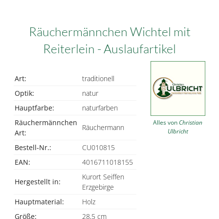
Räuchermännchen Wichtel mit
Reiterlein - Auslaufartikel
Art:
traditionell
Optik:
natur
Hauptfarbe:
naturfarben
Räuchermännchen
Alles von
Christian
Räuchermann
Ulbricht
Art:
Bestell-Nr.:
CU010815
EAN:
4016711018155
Kurort Seiffen
Hergestellt in:
Erzgebirge
Hauptmaterial:
Holz
Größe:
28,5 cm