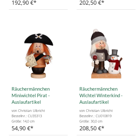
192,90 €
202,50 €
Räuchermännchen
Räuchermännchen
Miniwichtel Pirat -
Wichtel Winterkind -
Auslaufartikel
Auslaufartikel
von Christian Ulbricht
von Christian Ulbricht
Bestellnr.: CU35313
Bestellnr.: CU010819
Größe: 14,0 cm
Größe: 30,0 cm
54,90 €
208,50 €