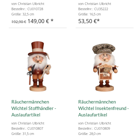
von Christian Ulbricht
von Christian Ulbricht
Bestellnr.: CU010728
Bestellnr.: CU35222
Größe: 32,5 cm
Größe: 16,5 cm
149,00 €
53,50 €
192,90 €
Räuchermännchen
Räuchermännchen
Wichtel Stoffhändler -
Wichtel Insektenfreund -
Auslaufartikel
Auslaufartikel
von Christian Ulbricht
von Christian Ulbricht
Bestellnr.: CU010807
Bestellnr.: CU010809
Größe: 31,5 cm
Größe: 28,0 cm