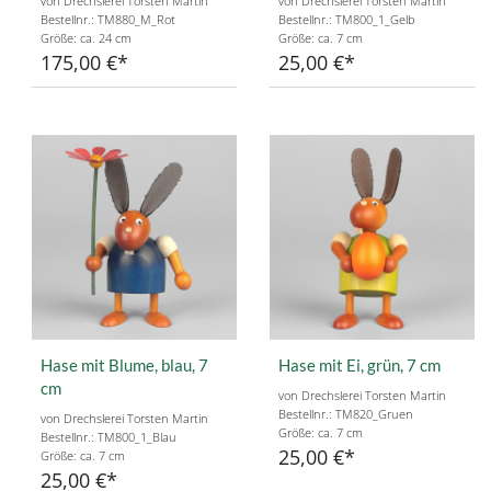
von Drechslerei Torsten Martin
von Drechslerei Torsten Martin
Bestellnr.: TM880_M_Rot
Bestellnr.: TM800_1_Gelb
Größe: ca. 24 cm
Größe: ca. 7 cm
175,00 €
25,00 €
Hase mit Blume, blau, 7
Hase mit Ei, grün, 7 cm
cm
von Drechslerei Torsten Martin
Bestellnr.: TM820_Gruen
von Drechslerei Torsten Martin
Größe: ca. 7 cm
Bestellnr.: TM800_1_Blau
25,00 €
Größe: ca. 7 cm
25,00 €