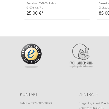
Bestellnr.: TM800_1_Grau
Bestelln
Größe: ca. 7 cm
Größe: c
25,00 €
85,0
KONTAKT
ZENTRALE
Telefon 037360/669879
Erzgebirgskunst Drech
Zöblitzer Straße 12