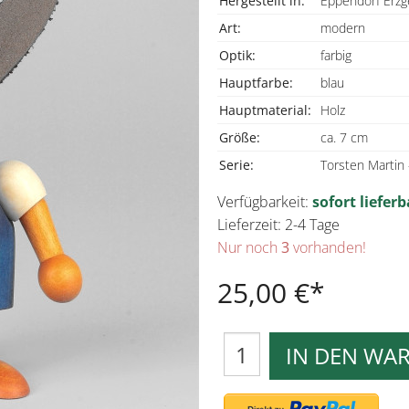
Hergestellt in:
Eppendorf Erzg
Art:
modern
Optik:
farbig
Hauptfarbe:
blau
Hauptmaterial:
Holz
Größe:
ca. 7 cm
Serie:
Torsten Martin
Verfügbarkeit:
sofort lieferb
Lieferzeit: 2-4 Tage
Nur noch
3
vorhanden!
25,00 €
IN DEN WA