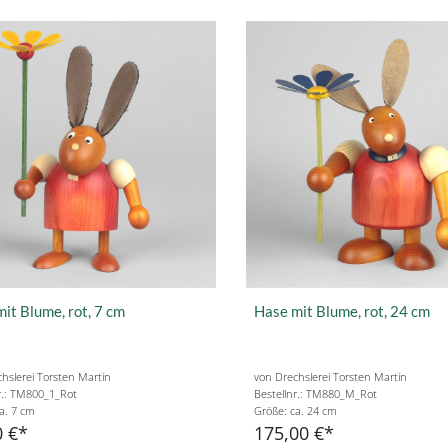
it Blume, rot, 7 cm
Hase mit Blume, rot, 24 cm
hslerei Torsten Martin
von Drechslerei Torsten Martin
r.: TM800_1_Rot
Bestellnr.: TM880_M_Rot
a. 7 cm
Größe: ca. 24 cm
0 €
175,00 €