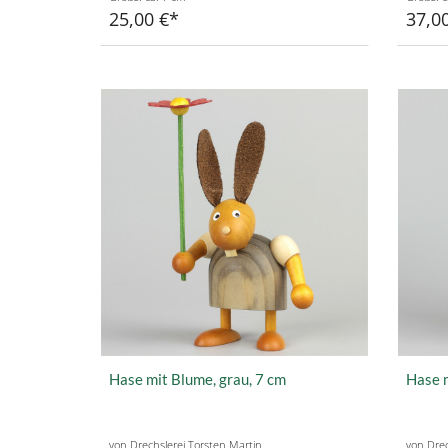
25,00 €
37,0
Hase mit Blume, grau, 7 cm
Hase m
von Drechslerei Torsten Martin
von Drec