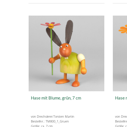
Hase mit Blume, grün, 7 cm
Hase m
von Drechslerei Torsten Martin
von Drec
Bestellnr.: TM800_1_Gruen
Bestell
Größe: ca. 7 cm
Größe: c