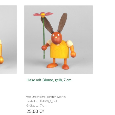
Hase mit Blume, gelb, 7 cm
von Drechslerei Torsten Martin
Bestellnr.: TM800_1_Gelb
Größe: ca. 7 cm
25,00 €