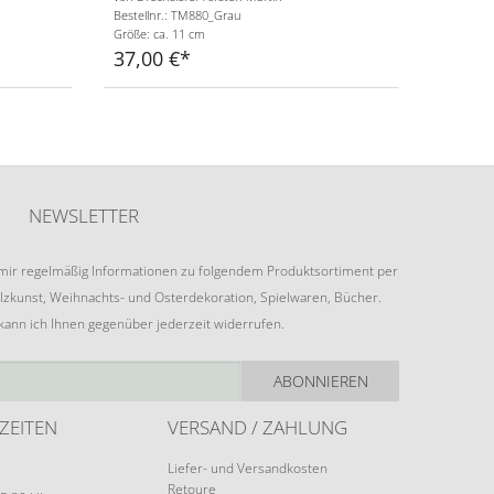
Bestellnr.: TM880_Grau
Größe: ca. 11 cm
37,00 €
NEWSLETTER
e mir regelmäßig Informationen zu folgendem Produktsortiment per
lzkunst, Weihnachts- und Osterdekoration, Spielwaren, Bücher.
 kann ich Ihnen gegenüber jederzeit widerrufen.
ABONNIEREN
ZEITEN
VERSAND / ZAHLUNG
Liefer- und Versandkosten
Retoure