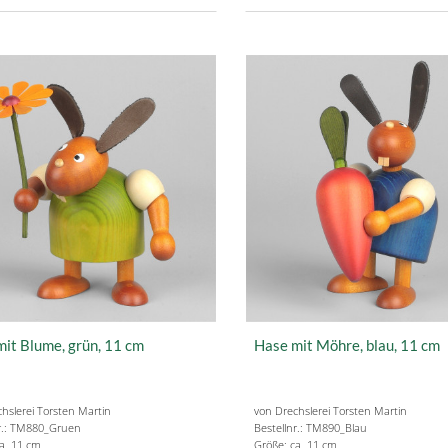
it Blume, grün, 11 cm
Hase mit Möhre, blau, 11 cm
hslerei Torsten Martin
von Drechslerei Torsten Martin
nr.: TM880_Gruen
Bestellnr.: TM890_Blau
a. 11 cm
Größe: ca. 11 cm