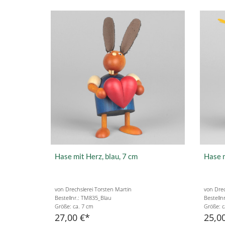
Hase mit Herz, blau, 7 cm
Hase m
von Drechslerei Torsten Martin
von Drec
Bestellnr.: TM835_Blau
Bestelln
Größe: ca. 7 cm
Größe: c
27,00 €
25,0