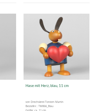
Hase mit Herz, blau, 11 cm
von Drechslerei Torsten Martin
Bestellnr.: TM866_Blau
Größe: ca. 11 cm