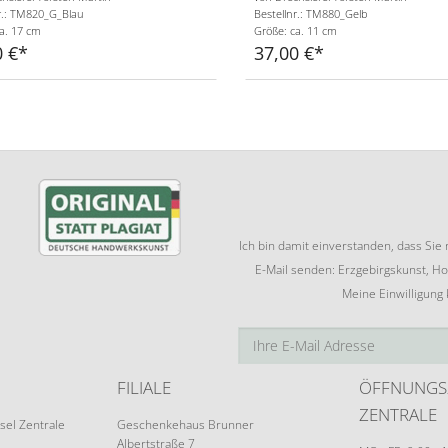
r.: TM820_G_Blau
Bestellnr.: TM880_Gelb
a. 17 cm
Größe: ca. 11 cm
0 €
37,00 €
Ich bin damit einverstanden, dass Si
E-Mail senden: Erzgebirgskunst, Ho
Meine Einwilligung
FILIALE
ÖFFNUNGS
ZENTRALE
sel Zentrale
Geschenkehaus Brunner
Albertstraße 7