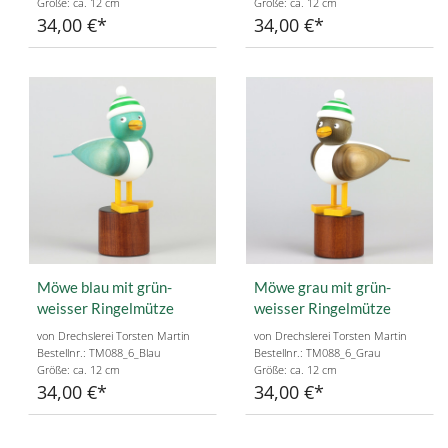
Größe: ca. 12 cm
Größe: ca. 12 cm
34,00 €
34,00 €
Möwe blau mit grün-
Möwe grau mit grün-
weisser Ringelmütze
weisser Ringelmütze
von Drechslerei Torsten Martin
von Drechslerei Torsten Martin
Bestellnr.: TM088_6_Blau
Bestellnr.: TM088_6_Grau
Größe: ca. 12 cm
Größe: ca. 12 cm
34,00 €
34,00 €