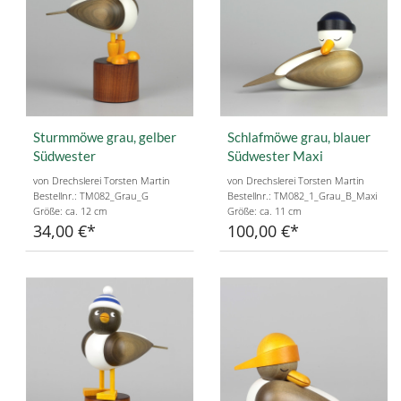
Sturmmöwe grau, gelber
Schlafmöwe grau, blauer
Südwester
Südwester Maxi
von Drechslerei Torsten Martin
von Drechslerei Torsten Martin
Bestellnr.: TM082_Grau_G
Bestellnr.: TM082_1_Grau_B_Maxi
Größe: ca. 12 cm
Größe: ca. 11 cm
34,00 €
100,00 €