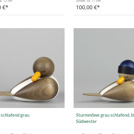
a. 12 cm
Größe: ca. 11 cm
0 €
100,00 €
schlafend grau
Sturmmöwe grau schlafend, b
Südwester