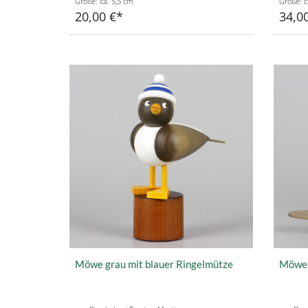
Größe: ca. 5,5 cm
Größe: c
20,00 €
34,0
Möwe grau mit blauer Ringelmütze
Möwe 