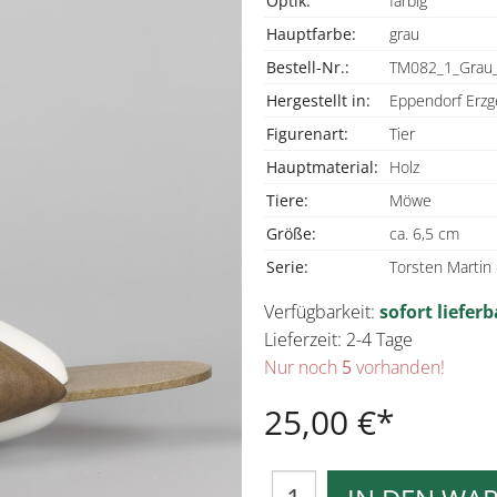
Optik:
farbig
Hauptfarbe:
grau
Bestell-Nr.:
TM082_1_Grau
Hergestellt in:
Eppendorf Erzg
Figurenart:
Tier
Hauptmaterial:
Holz
Tiere:
Möwe
Größe:
ca. 6,5 cm
Serie:
Torsten Martin
Verfügbarkeit:
sofort lieferb
Lieferzeit: 2-4 Tage
Nur noch
5
vorhanden!
25,00 €