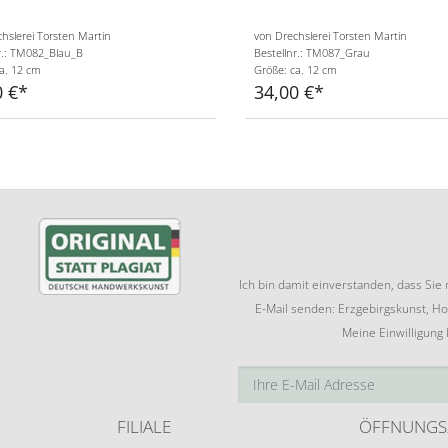
hslerei Torsten Martin
von Drechslerei Torsten Martin
r.: TM082_Blau_B
Bestellnr.: TM087_Grau
a. 12 cm
Größe: ca. 12 cm
0 €
34,00 €
Ich bin damit einverstanden, dass Si
E-Mail senden: Erzgebirgskunst, Ho
Meine Einwilligung
FILIALE
ÖFFNUNGS