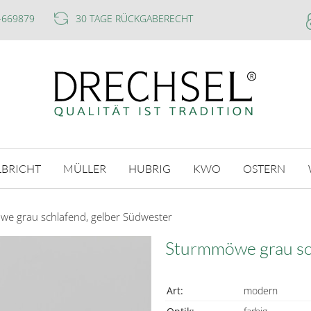
-669879
30 TAGE RÜCKGABERECHT
LBRICHT
MÜLLER
HUBRIG
KWO
OSTERN
e grau schlafend, gelber Südwester
Sturmmöwe grau sc
Art:
modern