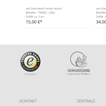
von Drechslerei Torsten Martin
von Drec
Bestellnr.: TM085_1_Blau
Bestelln
Größe: ca. 5 cm
Größe: c
15,00 €
34,0
KONTAKT
ZENTRALE