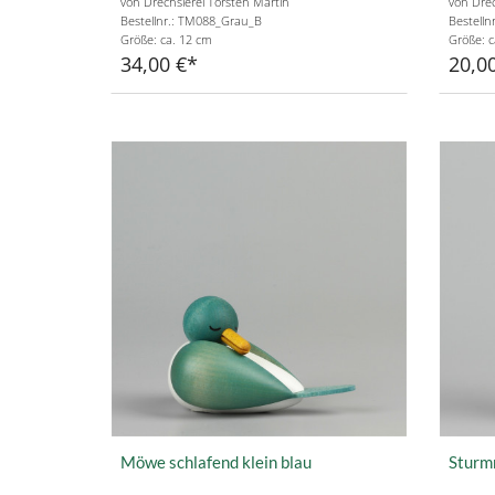
von Drechslerei Torsten Martin
von Drec
Bestellnr.: TM088_Grau_B
Bestelln
Größe: ca. 12 cm
Größe: c
34,00 €
20,0
Möwe schlafend klein blau
Sturm