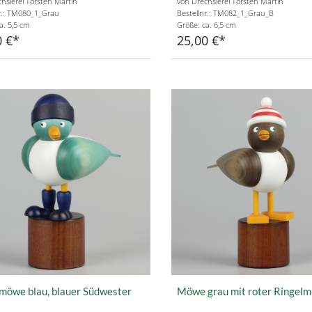
hslerei Torsten Martin
von Drechslerei Torsten Martin
r.: TM080_1_Grau
Bestellnr.: TM082_1_Grau_B
a. 5,5 cm
Größe: ca. 6,5 cm
0 €
25,00 €
möwe blau, blauer Südwester
Möwe grau mit roter Ringelm