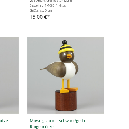
von Drechslerei Torsten Martin
Bestellnr.: TM085_1_Grau
Größe: ca. 5 cm
15,00 €
ütze
Möwe grau mit schwarz/gelber
Ringelmütze