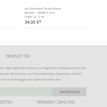
von Drechslerei Torsten Martin
Bestellnr.: TM088_9_Grau
Größe: ca. 12 cm
34,00 €
NEWSLETTER
e mir regelmäßig Informationen zu folgendem Produktsortiment per
lzkunst, Weihnachts- und Osterdekoration, Spielwaren, Bücher.
 kann ich Ihnen gegenüber jederzeit widerrufen.
ABONNIEREN
ZEITEN
VERSAND / ZAHLUNG