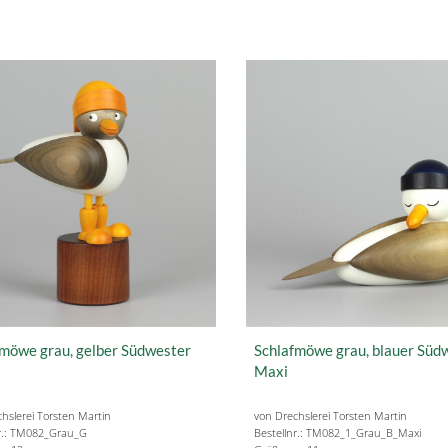
möwe grau, gelber Südwester
Schlafmöwe grau, blauer Süd
Maxi
hslerei Torsten Martin
von Drechslerei Torsten Martin
nr.: TM082_Grau_G
Bestellnr.: TM082_1_Grau_B_Maxi