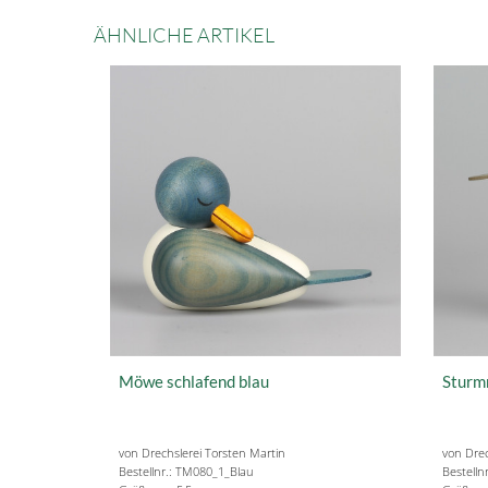
ÄHNLICHE ARTIKEL
Möwe schlafend blau
Sturm
von Drechslerei Torsten Martin
von Drec
Bestellnr.: TM080_1_Blau
Bestell