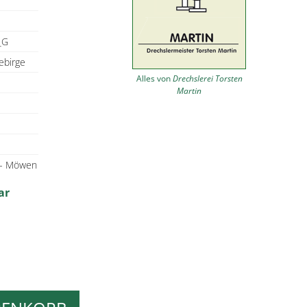
_G
ebirge
Alles von
Drechslerei Torsten
Martin
 - Möwen
ar