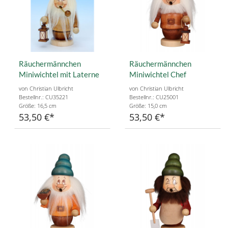
Räuchermännchen
Räuchermännchen
Miniwichtel mit Laterne
Miniwichtel Chef
von Christian Ulbricht
von Christian Ulbricht
Bestellnr.: CU35221
Bestellnr.: CU25001
Größe: 16,5 cm
Größe: 15,0 cm
53,50 €
53,50 €