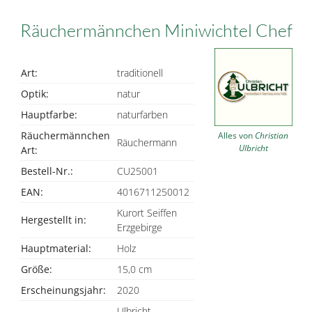
Räuchermännchen Miniwichtel Chef
Art:
traditionell
Optik:
natur
Hauptfarbe:
naturfarben
Räuchermännchen
Alles von
Christian
Räuchermann
Ulbricht
Art:
Bestell-Nr.:
CU25001
EAN:
4016711250012
Kurort Seiffen
Hergestellt in:
Erzgebirge
Hauptmaterial:
Holz
Größe:
15,0 cm
Erscheinungsjahr:
2020
Ulbricht -