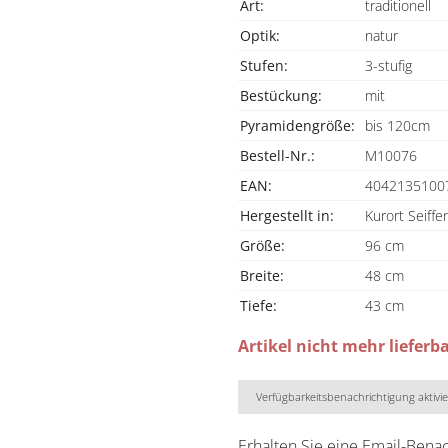
Art:
traditionell
Optik:
natur
Stufen:
3-stufig
Bestückung:
mit
Pyramidengröße:
bis 120cm
Bestell-Nr.:
M10076
EAN:
4042135100
Hergestellt in:
Kurort Seiffe
Größe:
96 cm
Breite:
48 cm
Tiefe:
43 cm
Artikel nicht mehr lieferb
Verfügbarkeitsbenachrichtigung aktivi
Erhalten Sie eine Email-Bena