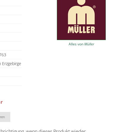
Alles von
Müller
763
n Erzgebirge
ar
eren
chrichtigung, wenn dieses Produkt wieder