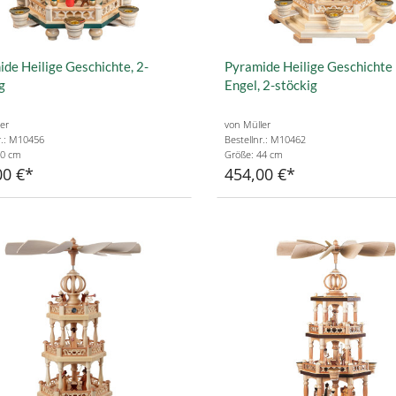
de Heilige Geschichte, 2-
Pyramide Heilige Geschichte
g
Engel, 2-stöckig
er
von Müller
r.: M10456
Bestellnr.: M10462
40 cm
Größe: 44 cm
00 €
454,00 €