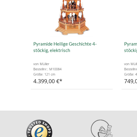
Pyramide Heilige Geschichte 4-
Pyrami
stöckig, elektrisch
stöcki
von Müller
von Müll
Bestellnr.: M10084
Bestelln
Größe: 121 cm
Größe: 
4.399,00 €
749,