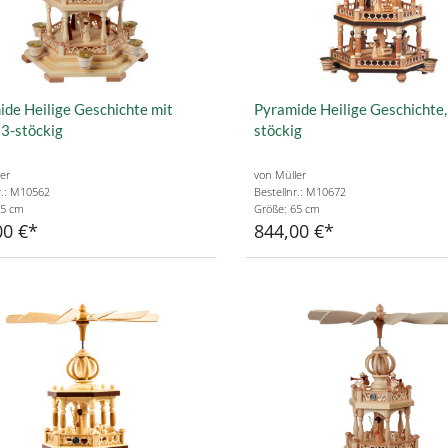
de Heilige Geschichte mit
Pyramide Heilige Geschichte,
 3-stöckig
stöckig
er
von Müller
r.: M10562
Bestellnr.: M10672
55 cm
Größe: 65 cm
00 €
844,00 €