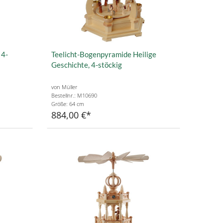
 4-
Teelicht-Bogenpyramide Heilige
Geschichte, 4-stöckig
von Müller
Bestellnr.: M10690
Größe: 64 cm
884,00 €