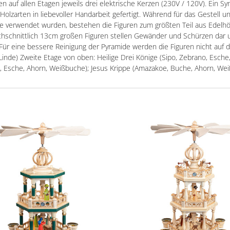
hen auf allen Etagen jeweils drei elektrische Kerzen (230V / 120V). Ein
lzarten in liebevoller Handarbeit gefertigt. Während für das Gestell un
e verwendet wurden, bestehen die Figuren zum größten Teil aus Edelhö
chschnittlich 13cm großen Figuren stellen Gewänder und Schürzen dar u
 Für eine bessere Reinigung der Pyramide werden die Figuren nicht auf d
Linde) Zweite Etage von oben: Heilige Drei Könige (Sipo, Zebrano, Esch
o, Esche, Ahorn, Weißbuche); Jesus Krippe (Amazakoe, Buche, Ahorn, We