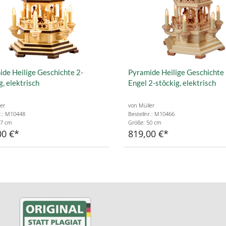
de Heilige Geschichte 2-
Pyramide Heilige Geschichte
g, elektrisch
Engel 2-stöckig, elektrisch
er
von Müller
r.: M10448
Bestellnr.: M10466
47 cm
Größe: 50 cm
00 €
819,00 €