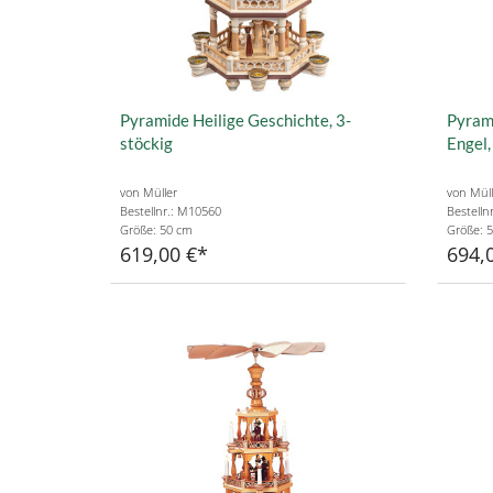
Pyramide Heilige Geschichte, 3-
Pyrami
stöckig
Engel,
von Müller
von Müll
Bestellnr.: M10560
Bestelln
Größe: 50 cm
Größe: 
619,00 €
694,