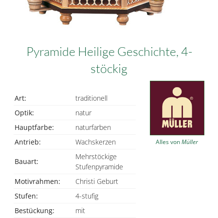
Pyramide Heilige Geschichte, 4-
stöckig
Art:
traditionell
Optik:
natur
Hauptfarbe:
naturfarben
Antrieb:
Wachskerzen
Alles von
Müller
Mehrstöckige
Bauart:
Stufenpyramide
Motivrahmen:
Christi Geburt
Stufen:
4-stufig
Bestückung:
mit