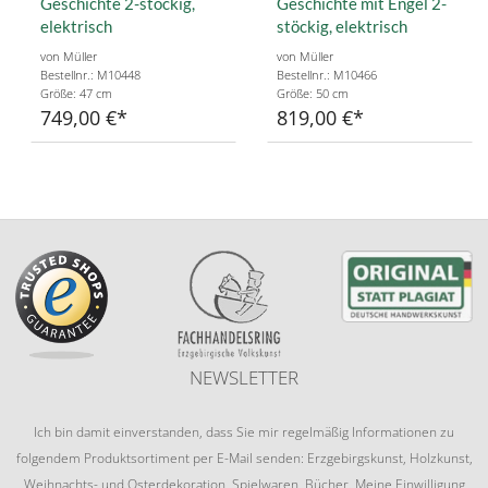
Geschichte 2-stöckig,
Geschichte mit Engel 2-
elektrisch
stöckig, elektrisch
von Müller
von Müller
Bestellnr.: M10448
Bestellnr.: M10466
Größe: 47 cm
Größe: 50 cm
749,00 €
819,00 €
NEWSLETTER
Ich bin damit einverstanden, dass Sie mir regelmäßig Informationen zu
folgendem Produktsortiment per E-Mail senden: Erzgebirgskunst, Holzkunst,
Weihnachts- und Osterdekoration, Spielwaren, Bücher. Meine Einwilligung