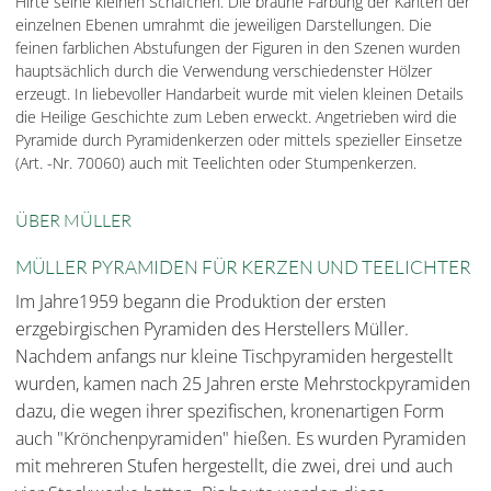
Hirte seine kleinen Schäfchen. Die braune Färbung der Kanten der
einzelnen Ebenen umrahmt die jeweiligen Darstellungen. Die
feinen farblichen Abstufungen der Figuren in den Szenen wurden
hauptsächlich durch die Verwendung verschiedenster Hölzer
erzeugt. In liebevoller Handarbeit wurde mit vielen kleinen Details
die Heilige Geschichte zum Leben erweckt. Angetrieben wird die
Pyramide durch Pyramidenkerzen oder mittels spezieller Einsetze
(Art. -Nr. 70060) auch mit Teelichten oder Stumpenkerzen.
ÜBER MÜLLER
MÜLLER PYRAMIDEN FÜR KERZEN UND TEELICHTER
Im Jahre1959 begann die Produktion der ersten
erzgebirgischen Pyramiden des Herstellers Müller.
Nachdem anfangs nur kleine Tischpyramiden hergestellt
wurden, kamen nach 25 Jahren erste Mehrstockpyramiden
dazu, die wegen ihrer spezifischen, kronenartigen Form
auch "Krönchenpyramiden" hießen. Es wurden Pyramiden
mit mehreren Stufen hergestellt, die zwei, drei und auch