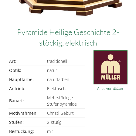
Pyramide Heilige Geschichte 2-
stöckig, elektrisch
Art:
traditionell
Optik:
natur
Hauptfarbe:
naturfarben
Antrieb:
Elektrisch
Alles von
Müller
Mehrstöckige
Bauart:
Stufenpyramide
Motivrahmen:
Christi Geburt
Stufen:
2-stufig
Bestückung:
mit