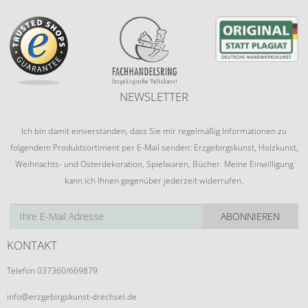
NEWSLETTER
Ich bin damit einverstanden, dass Sie mir regelmäßig Informationen zu
folgendem Produktsortiment per E-Mail senden: Erzgebirgskunst, Holzkunst,
Weihnachts- und Osterdekoration, Spielwaren, Bücher. Meine Einwilligung
kann ich Ihnen gegenüber jederzeit widerrufen.
ABONNIEREN
KONTAKT
Telefon 037360/669879
info@erzgebirgskunst-drechsel.de