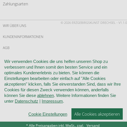
Zahlungsarten
© 2026 ERZGEBIRGSKUNST DRECHSEL - V1.1.0
WIR ÜBER UNS
KUNDENINFORMATIONEN
AGB
WIDERRUF
Wir verwenden Cookies die uns helfen unseren Shop zu
verbessern und Ihnen somit den besten Service und ein
VERTRAG WIDERRUFEN
optimales Kundenerlebnis zu bieten. Sie können die
Einstellungen bearbeiten oder einfach auf "Alle Cookies
KONTAKT
akzeptieren" klicken, falls Sie einverstanden Sind, dass wir Ihre
Cookies für diesen Zweck verwenden können, anderfalls
DATENSCHUTZ
können Sie diese
ablehnen
. Weitere Informationen finden Sie
unter
Datenschutz
|
Impressum
.
COOKIE-EINSTELLUNGEN
Alle Cookies akzeptieren
Cookie Einstellungen
IMPRESSUM
* Alle Preisangaben inkl. MwSt., zzgl.
Versand