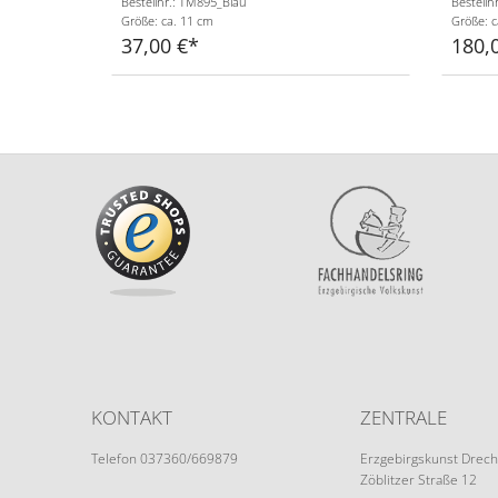
Bestellnr.: TM895_Blau
Bestell
Größe: ca. 11 cm
Größe: c
37,00 €
180,
KONTAKT
ZENTRALE
Telefon 037360/669879
Erzgebirgskunst Drech
Zöblitzer Straße 12