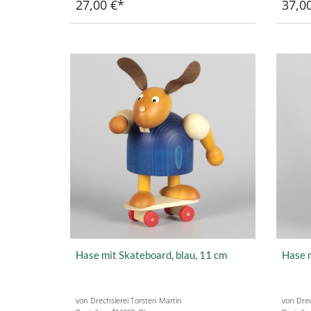
27,00 €
37,0
Hase mit Skateboard, blau, 11 cm
Hase m
von Drechslerei Torsten Martin
von Drec