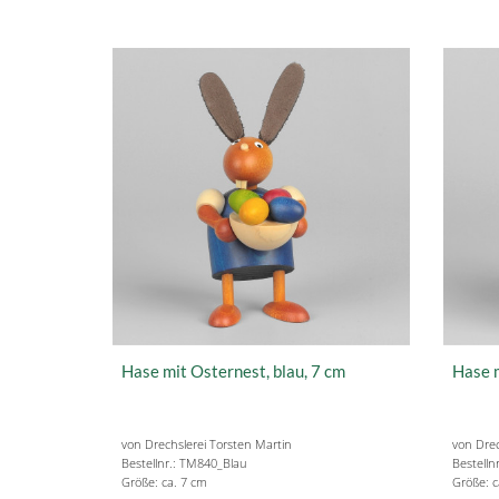
Hase mit Osternest, blau, 7 cm
Hase m
von Drechslerei Torsten Martin
von Drec
Bestellnr.: TM840_Blau
Bestelln
Größe: ca. 7 cm
Größe: c