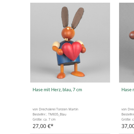
Hase mit Herz, blau, 7 cm
Hase m
von Drechslerei Torsten Martin
von Drec
Bestellnr.: TM835_Blau
Bestelln
Größe: ca. 7 cm
Größe: c
27,00 €
37,0