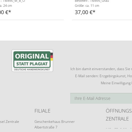
nr.: TM890_M_B_O
Bestellnr.: TM895_Grau
a. 24 cm
Größe: ca. 11 cm
00 €
37,00 €
Ich bin damit einverstanden, dass Si
E-Mail senden: Erzgebirgskunst, Ho
Meine Einwilligung
FILIALE
ÖFFNUNGS
ZENTRALE
sel Zentrale
Geschenkehaus Brunner
Albertstraße 7
MO - FR: 9:00 - 