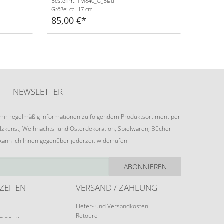
Bestellnr.: TM840_G_Blau
Größe: ca. 17 cm
85,00 €
NEWSLETTER
e mir regelmäßig Informationen zu folgendem Produktsortiment per
lzkunst, Weihnachts- und Osterdekoration, Spielwaren, Bücher.
 kann ich Ihnen gegenüber jederzeit widerrufen.
ABONNIEREN
ZEITEN
VERSAND / ZAHLUNG
Liefer- und Versandkosten
Retoure
15:30 Uhr