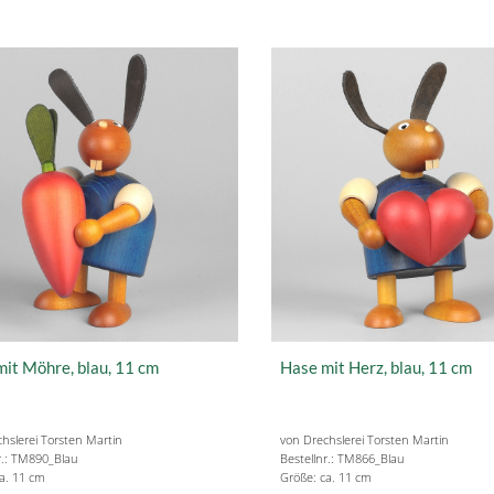
it Möhre, blau, 11 cm
Hase mit Herz, blau, 11 cm
hslerei Torsten Martin
von Drechslerei Torsten Martin
r.: TM890_Blau
Bestellnr.: TM866_Blau
a. 11 cm
Größe: ca. 11 cm