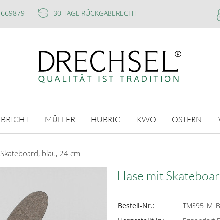
-669879
30 TAGE RÜCKGABERECHT
LBRICHT
MÜLLER
HUBRIG
KWO
OSTERN
 Skateboard, blau, 24 cm
Hase mit Skateboar
Bestell-Nr.:
TM895_M_B