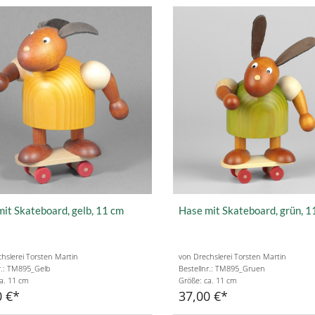
it Skateboard, gelb, 11 cm
Hase mit Skateboard, grün, 1
hslerei Torsten Martin
von Drechslerei Torsten Martin
r.: TM895_Gelb
Bestellnr.: TM895_Gruen
a. 11 cm
Größe: ca. 11 cm
0 €
37,00 €