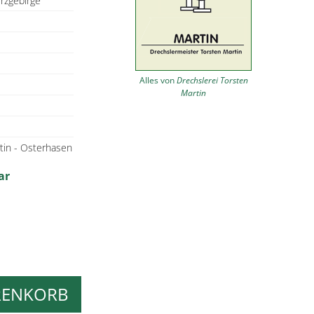
rzgebirge
Alles von
Drechslerei Torsten
Martin
tin - Osterhasen
ar
RENKORB