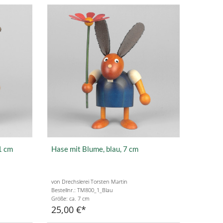
1 cm
Hase mit Blume, blau, 7 cm
von Drechslerei Torsten Martin
Bestellnr.: TM800_1_Blau
Größe: ca. 7 cm
25,00 €