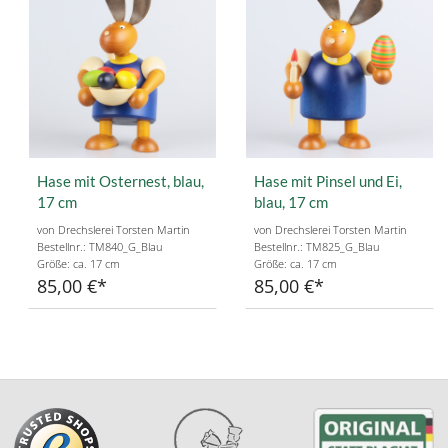
Hase mit Osternest, blau,
Hase mit Pinsel und Ei,
17 cm
blau, 17 cm
von Drechslerei Torsten Martin
von Drechslerei Torsten Martin
Bestellnr.: TM840_G_Blau
Bestellnr.: TM825_G_Blau
Größe: ca. 17 cm
Größe: ca. 17 cm
85,00 €
85,00 €