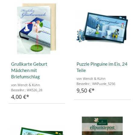
Grußkarte Geburt
Puzzle Pinguine im Eis, 24
Mädchen mit
Teile
Briefumschlag
von Wendt & Kühn
Bestellnr.: WKPuzzle_5256
von Wendt & Kühn
9,50 €
Bestellnr.: WK526_28
4,00 €