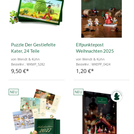
Puzzle Der Gestiefelte
Elfpunktepost
Kater, 24 Teile
Weihnachten 2025
von Wendt & Kühn
von Wendt & Kühn
Bestellnr.: WKMP_5282
Bestellnr.: WKEPP_0424
9,50 €
1,20 €
NEU
NEU