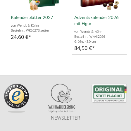
Kalenderblätter 2027
Adventskalender 2026
mit Figur
von Wendt & Kühn
Bestellnr.: WK2027Blaetter
von Wendt & Kühn
24,60 €
Bestellnr.: WKAK2026
Größe: 43,0 cm
84,50 €
NEWSLETTER